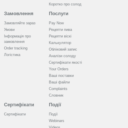
Коротко про солод
Замовлення
Послуги
Замовляйте зараз
Pay Now
Умови
Рецепти пива
Інформація про
Рецепти віскі
замовлення
Калькулятор
Order tracking
Обліковий запис
Логістика
Аналізи солоду
Cертифікати якості
Your Orders
Ваші поставки
Ваші файли
Complaints
Словник
Сертифікати
Події
Сертифікати
Події
Webinars
Videos