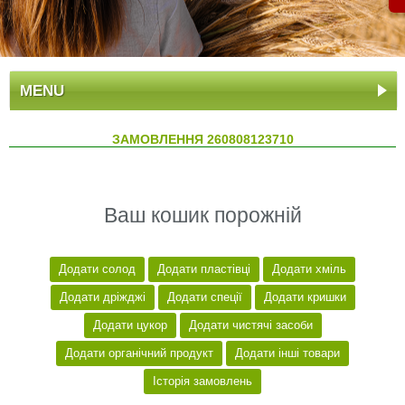
MENU
ЗАМОВЛЕННЯ 260808123710
Ваш кошик порожній
Додати солод
Додати пластівці
Додати хміль
Додати дріжджі
Додати спеції
Додати кришки
Додати цукор
Додати чистячі засоби
Додати органічний продукт
Додати інші товари
Історія замовлень