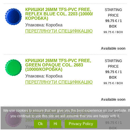
КРИШКИ 26MM TFS-PVC FREE,
STARTING
REFLEX BLUE COL. 2203 (10000/
PRICE
КОРОБКА)
99.75 € / 1
Упаковка: Коробка
BOX
ПЕРЕГЛЯНУТИ СПЕЦИФІКАЦІЮ
99.75 € / BOX
Available soon
КРИШКИ 26MM TFS-PVC FREE,
STARTING
GREEN OPAQUE COL. 2683
PRICE
(10000/КОРОБКА)
99.75 € / 1
Упаковка: Коробка
BOX
ПЕРЕГЛЯНУТИ СПЕЦИФІКАЦІЮ
99.75 € / BOX
Available soon
We use cookies to ensure that we give you the best experience on our website. If
КРИШКИ 26MM TFS-PVC FREE,
STARTING
PURPLE TRANSPARENT COL.
you continue to use this site we will assume that you are happy with it.
PRICE
2857 (10000/КОРОБКА)
99.75 € / 1
Ok
Ні
Privacy Policy
Упаковка: Коробка
BOX