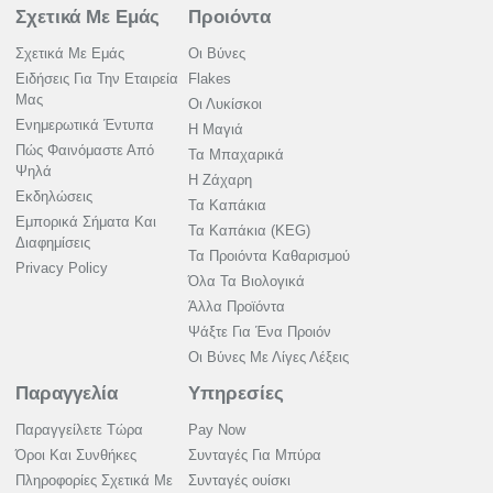
Σχετικά Με Εμάς
Προιόντα
Σχετικά Με Εμάς
Οι Βύνες
Ειδήσεις Για Την Εταιρεία
Flakes
Μας
Οι Λυκίσκοι
Ενημερωτικά Έντυπα
Η Μαγιά
Πώς Φαινόμαστε Από
Τα Μπαχαρικά
Ψηλά
Η Ζάχαρη
Εκδηλώσεις
Τα Καπάκια
Εμπορικά Σήματα Και
Τα Καπάκια (KEG)
Διαφημίσεις
Τα Προιόντα Καθαρισμού
Privacy Policy
Όλα Τα Βιολογικά
Άλλα Προϊόντα
Ψάξτε Για Ένα Προιόν
Οι Βύνες Με Λίγες Λέξεις
Παραγγελία
Υπηρεσίες
Παραγγείλετε Τώρα
Pay Now
Όροι Και Συνθήκες
Συνταγές Για Μπύρα
Πληροφορίες Σχετικά Με
Συνταγές ουίσκι