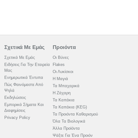
Σχετικά Με Εμάς
Προιόντα
Σχετικά Με Εμάς
Οι Βύνες
Ειδήσεις Για Την Εταιρεία
Flakes
Μας
Οι Λυκίσκοι
Ενημερωτικά Έντυπα
Η Μαγιά
Πώς Φαινόμαστε Από
Τα Μπαχαρικά
Ψηλά
Η Ζάχαρη
Εκδηλώσεις
Τα Καπάκια
Εμπορικά Σήματα Και
Τα Καπάκια (KEG)
Διαφημίσεις
Τα Προιόντα Καθαρισμού
Privacy Policy
Όλα Τα Βιολογικά
Άλλα Προϊόντα
Ψάξτε Για Ένα Προιόν