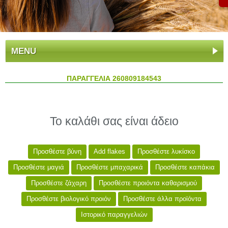
MENU
ΠΑΡΑΓΓΕΛΙΑ 260809184543
Το καλάθι σας είναι άδειο
Προσθέστε βύνη
Add flakes
Προσθέστε λυκίσκο
Προσθέστε μαγιά
Προσθέστε μπαχαρικά
Προσθέστε καπάκια
Προσθέστε ζάχαρη
Προσθέστε προιόντα καθαρισμού
Προσθέστε βιολογικό προιόν
Προσθέστε άλλα προϊόντα
Ιστορικό παραγγελιών