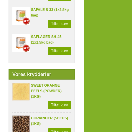
SAFALE S-33 (1x2.5kg
bag)
Tilføj kurv
SAFLAGER SH-45
(1x2.5kg bag)
Tilføj kurv
Vores krydderier
SWEET ORANGE
PEELS (POWDER)
(1KG)
Tilføj kurv
CORIANDER (SEEDS)
(1KG)