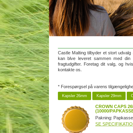
Castle Malting tilbyder et stort udvalg
kan blve leveret sammen med din ma
fragtudgifter. Foretag dit valg, og h
kontakte os.
* Forespørgsel på varens tilgængeligh
Kapsler 26mm
Kapsler 29mm
C
CROWN CAPS 26M
(10000/PAPKASSE
Pakning: Papkasse
SE SPECIFIKATI