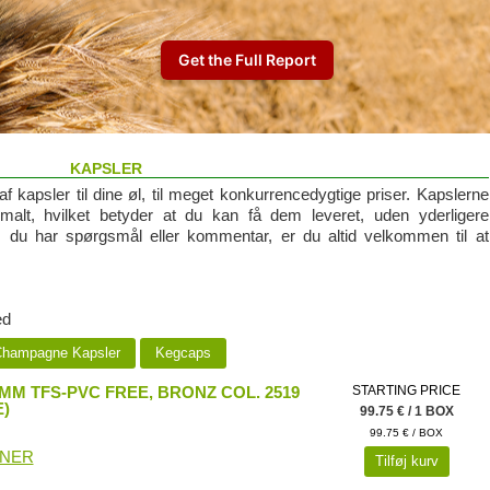
KAPSLER
 af kapsler til dine øl, til meget konkurrencedygtige priser. Kapslerne
lt, hvilket betyder at du kan få dem leveret, uden yderligere
vis du har spørgsmål eller kommentar, er du altid velkommen til at
ed
hampagne Kapsler
Kegcaps
M TFS-PVC FREE, BRONZ COL. 2519
STARTING PRICE
)
99.75 € / 1 BOX
99.75 € / BOX
ONER
Tilføj kurv