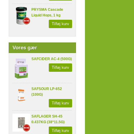
PRYSMA Cascade
Liquid Hops, 1 kg
Tilføj kurv
Vores gær
SAFCIDER AC-4 (500G)
Tilføj kurv
SAFSOUR LP-652
(100G)
Tilføj kurv
SAFLAGER SH-45
0.437KG (38*11.5G)
Tilføj kurv