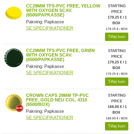
CC29MM TFS-PVC FREE, YELLOW
STARTING
WITH OXYGEN SCAV.
PRICE
(6500/PAPKASSE)
179.25 € / 1
Pakning: Papkasse
BOX
SE SPECIFIKATIONER
179.25 € / BOX
Tilføj kurv
CC29MM TFS-PVC FREE, GRØN
STARTING
WITH OXYGEN SCAV.
PRICE
(6500/PAPKASSE)
179.25 € / 1
Pakning: Papkasse
BOX
SE SPECIFIKATIONER
179.25 € / BOX
Tilføj kurv
CROWN CAPS 29MM TP-PVC
STARTING
FREE, GOLD NEU COL. 4310
PRICE
(6500/BOX)
168.00 € / 1
Pakning: Papkasse
BOX
SE SPECIFIKATIONER
168.00 € / BOX
Tilføj kurv