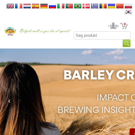
0
din konto