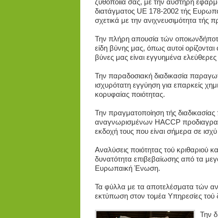
ζυθοποιία σας, με την αυστηρή εφαρμ
διατάγματος UE 178-2002 τής Ευρωπ
σχετικά με την ανιχνευσιμότητα τής π
Την πλήρη απουσία τών οποιωνδήποτ
είδη βύνης μας, όπως αυτοί ορίζονται 
βύνες μας είναι εγγυημένα ελεύθερε
Την παραδοσιακή διαδικασία παραγω
ισχυρότατη εγγύηση για επαρκείς χη
κορυφαίας ποιότητας.
Την πραγματοποίηση τής διαδικασίας
αναγνωρισμένων HACCP προδιαγραφώ
εκδοχή τους που είναι σήμερα σε ισχύ
Αναλύσεις ποιότητας τού κριθαριού κ
δυνατότητα επιβεβαίωσης από τα μεγα
Ευρωπαική Ένωση.
Τα φύλλα με τα αποτελέσματα τών ανα
εκτύπωση στον τομέα Υπηρεσίες τού δ
Την δ