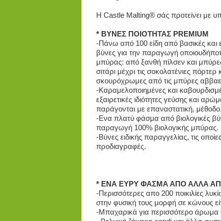
Η Castle Malting® σάς προτείνει με υ
* ΒΥΝΕΣ ΠΟΙOΤΗΤΑΣ PREMIUM
-Πάνω από 100 είδη από βασικές και ε
βύνες για την παραγωγή οποιουδήπο
μπύρας: από ξανθή πίλσεν και μπύρε
σιτάρι μέχρι τις σοκολατένιες πόρτερ κ
σκουρόχρωμες από τις μπύρες αββαε
-Καραμελοποιημένες και καβουρδισμέ
εξαιρετικές ιδιότητες γεύσης και αρώμ
παράγονται με επαναστατική, μέθοδο
-Ενα πλατύ φάσμα από βιολογικές βύν
παραγωγή 100% βιολογικής μπύρας.
-Βύνες ειδικής παραγγελίας, τις οποί
προδιαγραφές.
* ΕΝΑ ΕΥΡΥ ΦΑΣΜΑ ΑΠΟ ΑΛΛΑ ΑΠ
-Περισσότερες απο 200 ποικιλίες λυκί
στην φυσική τους μορφή σε κώνους εί
-Μπαχαρικά για περισσότερο άρωμα σ