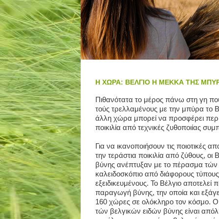
Η ΧΩΡΑ: ΒΕΛΓΙΟ Η ΜΕΚΚΑ ΤΗΣ ΜΠΥ
Πιθανότατα το μέρος πάνω στη γη που
τούς τρελλαμένους με την μπύρα το Β
άλλη χώρα μπορεί να προσφέρει περι
ποικιλία από τεχνικές ζυθοποιίας συ
Για να ικανοποιήσουν τις ποιοτικές απ
την τεράστια ποικιλία από ζύθους, οι
βύνης ανέπτυξαν με το πέρασμα τών
καλειδοσκόπιο από διάφορους τύπους 
εξειδικευμένους. Το Βέλγιο αποτελεί 
παραγωγή βύνης, την οποία και εξάγε
160 χώρες σε ολόκληρο τον κόσμο. Οι 
τών βελγικών ειδών βύνης είναι από