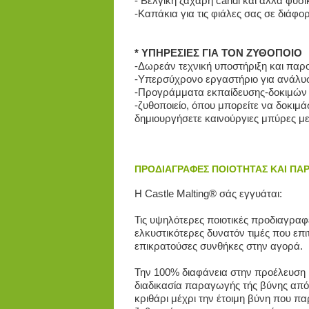
- Βελγική ζάχαρη candi και άλλα φυσ
-Καπάκια για τις φιάλες σας σε διάφ
* ΥΠΗΡΕΣΙΕΣ ΓΙΑ ΤΟΝ ΖΥΘΟΠΟΙΟ
-Δωρεάν τεχνική υποστήριξη και παρ
-Υπερσύχρονο εργαστήριο για ανάλυσ
-Προγράμματα εκπαίδευσης-δοκιμών σ
-ζυθοποιείο, όπου μπορείτε να δοκιμάσ
δημιουργήσετε καινούργιες μπύρες με
ΠΡΟΔΙΑΓΡΑΦΕΣ ΠΟΙΟΤΗΤΑΣ ΚΑΙ ΠΑ
Η Castle Malting® σάς εγγυάται:
Τις υψηλότερες ποιοτικές προδιαγραφέ
ελκυστικότερες δυνατόν τιμές που επι
επικρατούσες συνθήκες στην αγορά.
Την 100% διαφάνεια στην προέλευση 
διαδικασία παραγωγής τής βύνης από
κριθάρι μέχρι την έτοιμη βύνη που πα