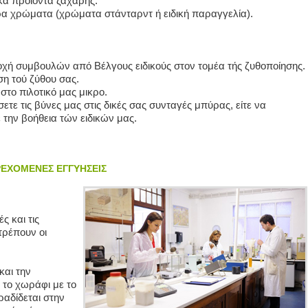
ικά προιόντα ζάχαρης.
ορα χρώματα (χρώματα στάνταρντ ή ειδική παραγγελία).
οχή συμβουλών από Βέλγους ειδικούς στον τομέα τής ζυθοποίησης.
η τού ζύθου σας.
το πιλοτικό μας μικρο.
ετε τις βύνες μας στις δικές σας συνταγές μπύρας, είτε να
 την βοήθεια τών ειδικών μας.
ΡΕΧΟΜΕΝΕΣ ΕΓΓΥΗΣΕΙΣ
ς και τις
τρέπουν οι
και την
 το χωράφι με το
ραδίδεται στην