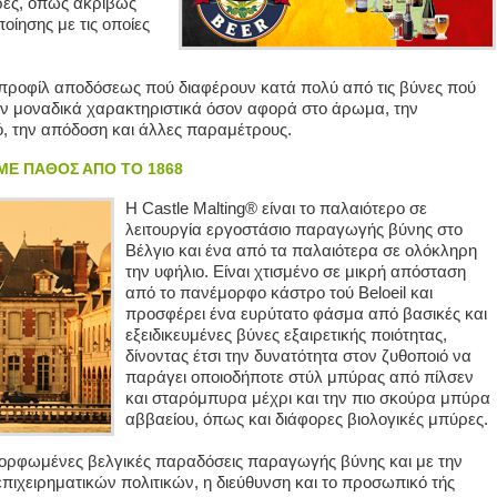
ύρες, όπως ακριβώς
οποίησης με τις οποίες
αι προφίλ αποδόσεως πού διαφέρουν κατά πολύ από τις βύνες πού
ν μοναδικά χαρακτηριστικά όσον αφορά στο άρωμα, την
, την απόδοση και άλλες παραμέτρους.
ΜΕ ΠΑΘΟΣ ΑΠΟ ΤΟ 1868
Η Castle Malting® είναι το παλαιότερο σε
λειτουργία εργοστάσιο παραγωγής βύνης στο
Βέλγιο και ένα από τα παλαιότερα σε ολόκληρη
την υφήλιο. Είναι χτισμένο σε μικρή απόσταση
από το πανέμορφο κάστρο τού Beloeil και
προσφέρει ένα ευρύτατο φάσμα από βασικές και
εξειδικευμένες βύνες εξαιρετικής ποιότητας,
δίνοντας έτσι την δυνατότητα στον ζυθοποιό να
παράγει οποιοδήποτε στύλ μπύρας από πίλσεν
και σταρόμπυρα μέχρι και την πιο σκούρα μπύρα
αββαείου, όπως και διάφορες βιολογικές μπύρες.
μορφωμένες βελγικές παραδόσεις παραγωγής βύνης και με την
ιχειρηματικών πολιτικών, η διεύθυνση και το προσωπικό τής