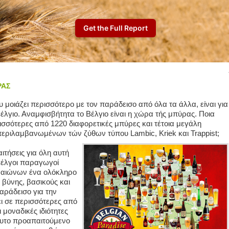
ΡΑΣ
 μοιάζει περισσότερο με τον παράδεισο από όλα τα άλλα, είναι για
έλγιο. Αναμφισβήτητα το Βέλγιο είναι η χώρα τής μπύρας. Ποια
σσότερες από 1220 διαφορετικές μπύρες και τέτοια μεγάλη
μπεριλαμβανωμένων τών ζύθων τύπου Lambic, Kriek και Trappist;
αιτήσεις για όλη αυτή
 Βέλγοι παραγωγοί
 αιώνων ένα ολόκληρο
βύνης, βασικούς και
παράδεισο για την
ι σε περισσότερες από
μοναδικές ιδιότητες
λυτο προαπαιτούμενο