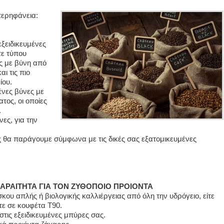
περηφάνεια:
ξειδικευμένες
τε τύπου
ς με βύνη από
αι τις πιο
ίου.
νες βύνες με
ατος, οι οποίες
.
ες, για την
ες θα παράγουμε σύμφωνα με τις δικές σας εξατομικευμένες
ΑΡΑΙΤΗΤΑ ΓΙΑ ΤΟΝ ΖΥΘΟΠΟΙΟ ΠΡΟΙΟΝΤΑ
σκου απλής ή βιολογικής καλλιέργειας από όλη την υδρόγειο, είτε
τε σε κουφέτα Τ90.
τις εξειδικευμένες μπύρες σας.