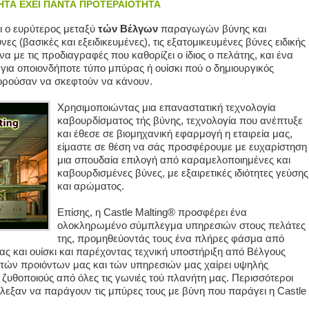
ΤΗΤΑ ΕΧΕΙ ΠΑΝΤΑ ΠΡΟΤΕΡΑΙΟΤΗΤΑ
ι ο ευρύτερος μεταξύ
τών Βέλγων
παραγωγών βύνης και
ες (βασικές και εξειδικευμένες), τις εξατομικευμένες βύνες ειδικής
με τις προδιαγραφές που καθορίζει ο ίδιος ο πελάτης, και ένα
για οποιονδήποτε τύπο μπύρας ή ουίσκι πού ο δημιουργικός
πορούσαν να σκεφτούν να κάνουν.
Χρησιμοποιώντας μια επαναστατική τεχνολογία
καβουρδίσματος τής βύνης, τεχνολογία που ανέπτυξε
και έθεσε σε βιομηχανική εφαρμογή η εταιρεία μας,
είμαστε σε θέση να σάς προσφέρουμε με ευχαρίστηση
μια σπουδαία επιλογή από καραμελοποιημένες και
καβουρδισμένες βύνες, με εξαιρετικές ιδιότητες γεύσης
και αρώματος.
Επίσης, η Castle Malting® προσφέρει ένα
ολοκληρωμένο σύμπλεγμα υπηρεσιών στους πελάτες
της, προμηθεύοντάς τους ένα πλήρες φάσμα από
ς και ουίσκι και παρέχοντας τεχνική υποστήριξη από Βέλγους
α τών προιόντων μας και τών υπηρεσιών μας χαίρει υψηλής
 ζυθοποιούς από όλες τις γωνιές τού πλανήτη μας. Περισσότεροι
λεξαν να παράγουν τις μπύρες τους με βύνη που παράγει η Castle