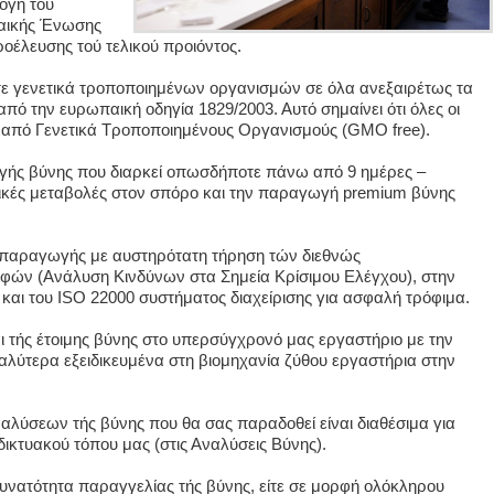
ογή τού
αικής Ένωσης
ροέλευσης τού τελικού προιόντος.
ε γενετικά τροποποιημένων οργανισμών σε όλα ανεξαιρέτως τα
από την ευρωπαική οδηγία 1829/2003. Αυτό σημαίνει ότι όλες οι
ς από Γενετικά Τροποποιημένους Οργανισμούς (GMO free).
γής βύνης που διαρκεί οπωσδήποτε πάνω από 9 ημέρες –
μικές μεταβολές στον σπόρο και την παραγωγή premium βύνης
 παραγωγής με αυστηρότατη τήρηση τών διεθνώς
ν (Ανάλυση Κινδύνων στα Σημεία Κρίσιμου Ελέγχου), στην
 και του ISO 22000 συστήματος διαχείρισης για ασφαλή τρόφιμα.
αι τής έτοιμης βύνης στο υπερσύγχρονό μας εργαστήριο με την
λύτερα εξειδικευμένα στη βιομηχανία ζύθου εργαστήρια στην
λύσεων τής βύνης που θα σας παραδοθεί είναι διαθέσιμα για
ικτυακού τόπου μας (στις Αναλύσεις Βύνης).
υνατότητα παραγγελίας τής βύνης, είτε σε μορφή ολόκληρου