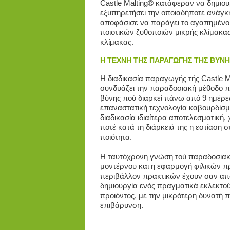
Castle Malting® κατάφεραν να δημιου
εξυπηρετήσει την οποιαδήποτε ανάγκ
αποφάσισε να παράγει το αγαπημένο το
ποιοτικών ζυθοποιών μικρής κλίμακα
κλίμακας.
Η ΤΕΧΝΗ ΤΗΣ ΠΑΡΑΓΩΓΗΣ ΤΗΣ ΒΥΝΗ
Η διαδικασία παραγωγής τής Castle M
συνδυάζει την παραδοσιακή μέθοδο
βύνης πού διαρκεί πάνω από 9 ημέρες
επαναστατική τεχνολογία καβουρδίσμα
διαδικασία ιδιαίτερα αποτελεσματική, 
ποτέ κατά τη διάρκειά της η εστίαση 
ποιότητα.
Η ταυτόχρονη γνώση τού παραδοσιακο
μοντέρνου και η εφαρμογή φιλικών π
περιβάλλον πρακτικών έχουν σαν απ
δημιουργία ενός πραγματικά εκλεκτού
προιόντος, με την μικρότερη δυνατή 
επιβάρυνση.