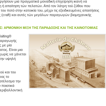
ργήσουν μια πραγματικά μοναδική επιχείρηση ικανή να
η ή απαίτηση τών πελατών. Από τον λάτρη τού ζύθου που
υ ποτό στην κατοικία του, μέχρι τις εξειδικευμένες απαιτήσεις
ς (craft) και αυτές τών μεγάλων παραγωγών βιομηχανικής
Σ: ΑΡΜΟΝΙΚΗ ΜΙΞΗ ΤΗΣ ΠΑΡΑΔΟΣΗΣ ΚΑΙ ΤΗΣ ΚΑΙΝΟΤΟΜΙΑΣ
alting®
 παραγωγής
 με μία
τος. Είναι μια
χωρίς να χάνεται
στην υψηλή
ύ και του
ρος το
οτέλεσμα την
 ποιοτικά
περιβαλλοντική