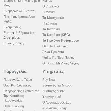
Ειδήσεις Για Την Εταιρεία
Flakes
Μας
Οι Λυκίσκοι
Ενημερωτικά Έντυπα
Η Μαγιά
Πώς Φαινόμαστε Από
Τα Μπαχαρικά
Ψηλά
Η Ζάχαρη
Εκδηλώσεις
Τα Καπάκια
Εμπορικά Σήματα Και
Τα Καπάκια (KEG)
Διαφημίσεις
Τα Προιόντα Καθαρισμού
Privacy Policy
Όλα Τα Βιολογικά
Άλλα Προϊόντα
Ψάξτε Για Ένα Προιόν
Οι Βύνες Με Λίγες Λέξεις
Παραγγελία
Υπηρεσίες
Παραγγείλετε Τώρα
Pay Now
Όροι Και Συνθήκες
Συνταγές Για Μπύρα
Πληροφορίες Σχετικά Με
Συνταγές ουίσκι
Την Κατάθεση
Υπολογισμοί
Παραγγελίας
Ο Λογαριασμός Σας
Order tracking
Αναλύσεις Βύνης