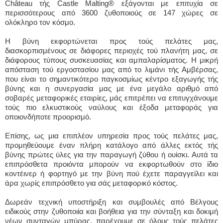
Château τής Castle Malting® εξάγονται με επιτυχία σε
περισσότερους από 3600 ζυθοποιούς σε 147 χώρες σε
ολόκληρο τον κόσμο.
Η βύνη εκφορτώνεται προς τούς πελάτες μας,
διασκορπισμένους σε διάφορες περιοχές τού πλανήτη μας, σε
διάφορους τύπους συσκευασίας και αμπαλαρίσματος. Η μικρή
απόσταση τού εργοστασίου μας από το λιμάνι τής Αμβέρσας,
που είναι το σημαντικότερο παγκοσμίως κέντρο εξαγωγής τής
βύνης και η συνεργασία μας με ένα μεγάλο αριθμό από
σοβαρές μεταφορικές εταιρίες, μάς επιτρέπει να επιτυγχάνουμε
τούς πιο ελκυστικούς ναύλους και έξοδα μεταφοράς για
οποιονδήποτε προορισμό.
Επίσης, ως μια επιπλέον υπηρεσία προς τούς πελάτες μας,
προμηθεύουμε έναν πλήρη κατάλογο από άλλες εκτός τής
βύνης πρώτες ύλες για την παραγωγή ζύθου ή ουίσκι. Αυτά τα
επιπρόσθετα προιόντα μπορούν να εκφορτωθούν στο ίδιο
κοντέινερ ή φορτηγό με την βύνη πού έχετε παραγγείλει και
άρα χωρίς επιπρόσθετο για σάς μεταφορικό κόστος.
Δωρεάν τεχνική υποστήριξη και συμβουλές από Βέλγους
ειδικούς στην ζυθοποιία και βοήθεια για την σύνταξη και δοκιμή
νέων συνταγών μπύρας, παρέχουμε σε όλους τούς πελάτες