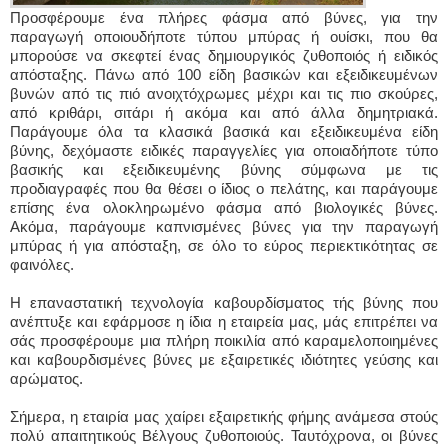
Προσφέρουμε ένα πλήρες φάσμα από βύνες, για την
παραγωγή οποιουδήποτε τύπου μπύρας ή ουίσκι, που θα
μπορούσε να σκεφτεί ένας δημιουργικός ζυθοποιός ή ειδικός
απόσταξης. Πάνω από 100 είδη βασικών και εξειδικευμένων
βυνών από τις πιό ανοιχτόχρωμες μέχρι και τις πιο σκούρες,
από κριθάρι, σιτάρι ή ακόμα και από άλλα δημητριακά.
Παράγουμε όλα τα κλασικά βασικά και εξειδικευμένα είδη
βύνης, δεχόμαστε ειδικές παραγγελίες για οποιαδήποτε τύπο
βασικής και εξειδικευμένης βύνης σύμφωνα με τις
προδιαγραφές που θα θέσει ο ίδιος ο πελάτης, και παράγουμε
επίσης ένα ολοκληρωμένο φάσμα από βιολογικές βύνες.
Ακόμα, παράγουμε καπνισμένες βύνες για την παραγωγή
μπύρας ή για απόσταξη, σε όλο το εύρος περιεκτικότητας σε
φαινόλες.
Η επαναστατική τεχνολογία καβουρδίσματος τής βύνης που
ανέπτυξε και εφάρμοσε η ίδια η εταιρεία μας, μάς επιτρέπει να
σάς προσφέρουμε μια πλήρη ποικιλία από καραμελοποιημένες
και καβουρδισμένες βύνες με εξαιρετικές ιδιότητες γεύσης και
αρώματος.
Σήμερα, η εταιρία μας χαίρει εξαιρετικής φήμης ανάμεσα στούς
πολύ απαιτητικούς Βέλγους ζυθοποιούς. Ταυτόχρονα, οι βύνες