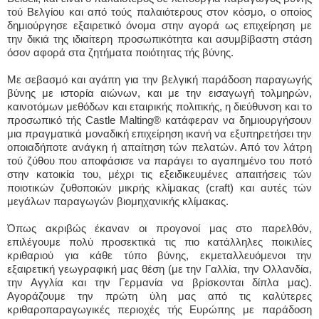
τού Βελγίου και από τούς παλαιότερους στον κόσμο, ο οποίος
δημιούργησε εξαιρετικό όνομα στην αγορά ως επιχείρηση με
την δικιά της ιδιαίτερη προσωπικότητα και ασυμβίβαστη στάση
όσον αφορά στα ζητήματα ποιότητας τής βύνης.
Με σεβασμό και αγάπη για την βελγική παράδοση παραγωγής
βύνης με ιστορία αιώνων, και με την εισαγωγή τολμηρών,
καινοτόμων μεθόδων και εταιρικής πολιτικής, η διεύθυνση και το
προσωπικό τής Castle Malting® κατάφεραν να δημιουργήσουν
μια πραγματικά μοναδική επιχείρηση ικανή να εξυπηρετήσει την
οποιαδήποτε ανάγκη ή απαίτηση τών πελατών. Από τον λάτρη
τού ζύθου που αποφάσισε να παράγει το αγαπημένο του ποτό
στην κατοικία του, μέχρι τις εξειδικευμένες απαιτήσεις τών
ποιοτικών ζυθοποιών μικρής κλίμακας (craft) και αυτές τών
μεγάλων παραγωγών βιομηχανικής κλίμακας.
Όπως ακριβώς έκαναν οι προγονοί μας στο παρελθόν,
επιλέγουμε πολύ προσεκτικά τις πιο κατάλληλες ποικιλίες
κριθαριού για κάθε τύπο βύνης, εκμεταλλευόμενοι την
εξαιρετική γεωγραφική μας θέση (με την Γαλλία, την Ολλανδία,
την Αγγλία και την Γερμανία να βρίσκονται δίπλα μας).
Αγοράζουμε την πρώτη ύλη μας από τις καλύτερες
κριθαροπαραγωγικές περιοχές τής Ευρώπης με παράδοση