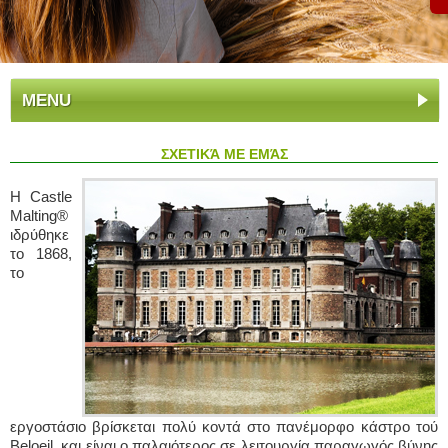
MENU
ΣΧΕΤΙΚΆ ΜΕ ΕΜΆΣ
Η Castle
Malting®
ιδρύθηκε
το 1868,
το
εργοστάσιο βρίσκεται πολύ κοντά στο πανέμορφο κάστρο τού
Beloeil, και είναι ο παλαιότερος σε λειτουργία παραγωγός βύνης