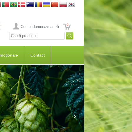
0
Contul dumneavoastră
moționale
Contact