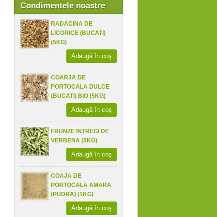
Condimentele noastre
RADACINA DE
LICORICE (BUCATI)
(5KG)
Adaugă în coş
COARJA DE
PORTOCALA DULCE
(BUCATI) BIO (5KG)
Adaugă în coş
FRUNZE INTREGI DE
VERBENA (5KG)
Adaugă în coş
COAJA DE
PORTOCALA AMARA
(PUDRA) (1KG)
Adaugă în coş