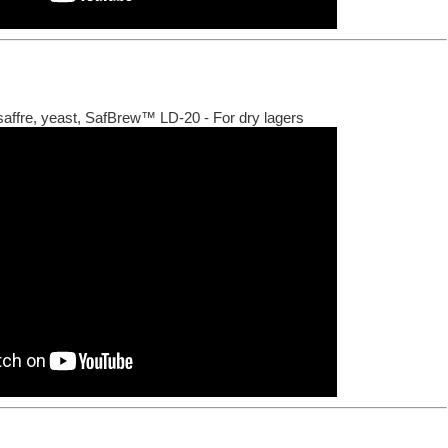
affre, yeast, SafBrew™ LD-20 - For dry lagers