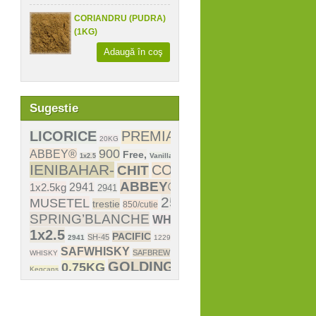
CORIANDRU (PUDRA)
(1KG)
Adaugă în coş
Sugestie