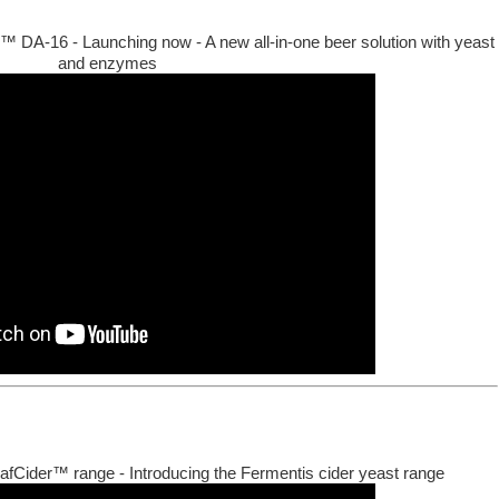
™ DA-16 - Launching now - A new all-in-one beer solution with yeast
and enzymes
SafCider™ range - Introducing the Fermentis cider yeast range