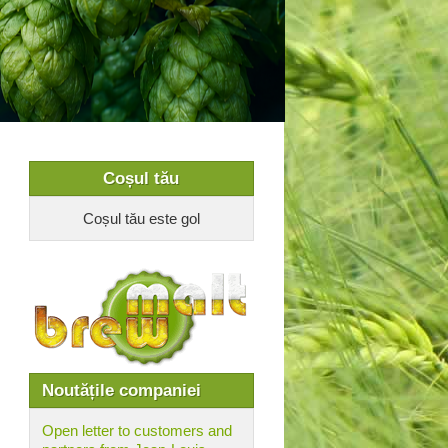
Coșul tău
Coșul tău este gol
Noutățile companiei
Open letter to customers and