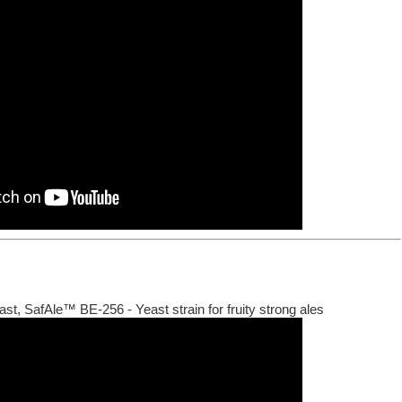
st, SafAle™ BE-256 - Yeast strain for fruity strong ales