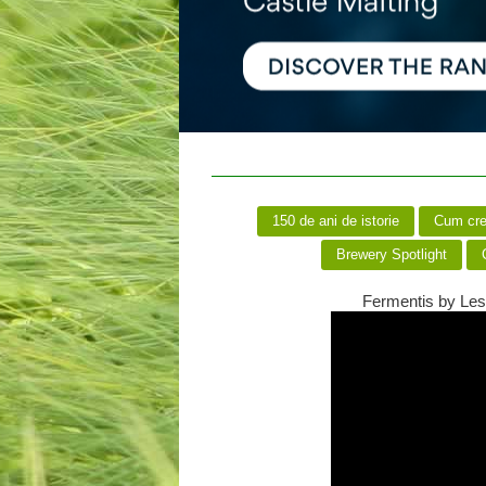
150 de ani de istorie
Cum creă
Brewery Spotlight
C
Fermentis by Les