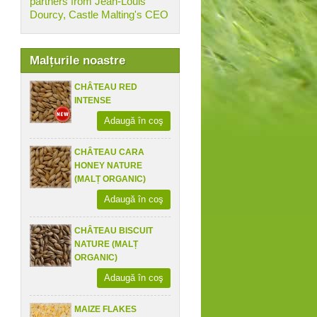
partners from Jean-Louis
Dourcy, Castle Malting's CEO
Malțurile noastre
CHÂTEAU RED
INTENSE
Adaugă în coş
CHÂTEAU CARA
HONEY NATURE
(MALȚ ORGANIC)
Adaugă în coş
CHÂTEAU BISCUIT
NATURE (MALȚ
ORGANIC)
Adaugă în coş
MAIZE FLAKES