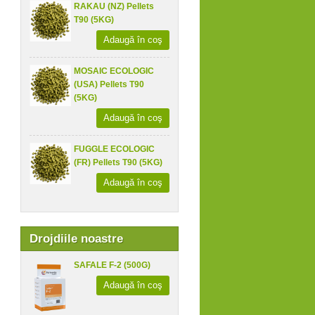
RAKAU (NZ) Pellets
T90 (5KG)
Adaugă în coş
MOSAIC ECOLOGIC
(USA) Pellets T90
(5KG)
Adaugă în coş
FUGGLE ECOLOGIC
(FR) Pellets T90 (5KG)
Adaugă în coş
Drojdiile noastre
SAFALE F-2 (500G)
Adaugă în coş