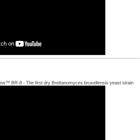
ew™ BR-8 - The first dry Brettanomyces bruxellensis yeast strain