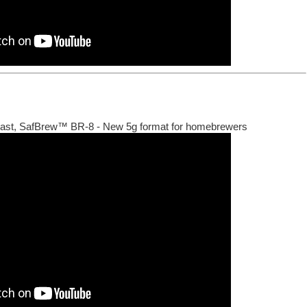
yeast, SafBrew™ BR-8 - New 5g format for homebrewers