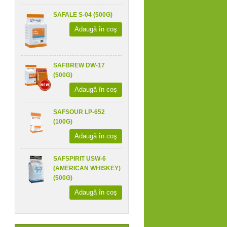
SAFALE S-04 (500G)
Adaugă în coş
SAFBREW DW-17
(500G)
Adaugă în coş
SAFSOUR LP-652
(100G)
Adaugă în coş
SAFSPIRIT USW-6
(AMERICAN WHISKEY)
(500G)
Adaugă în coş