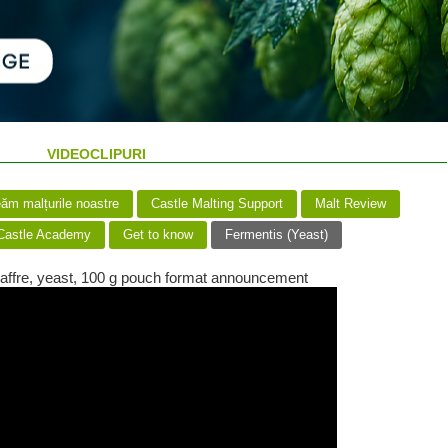
VIDEOCLIPURI
m malțurile noastre
Castle Malting Support
Malt Review
astle Academy
Get to know
Fermentis (Yeast)
affre, yeast, 100 g pouch format announcement