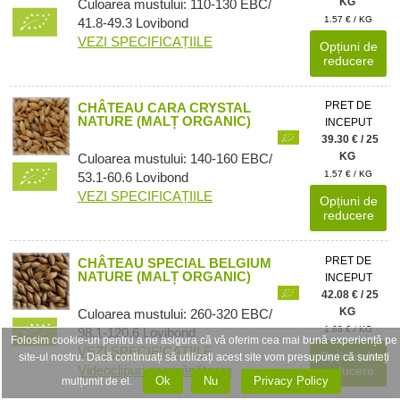
KG
Culoarea mustului: 110-130 EBC/
1.57 € / KG
41.8-49.3 Lovibond
VEZI SPECIFICAȚIILE
Opțiuni de
reducere
PRET DE
CHÂTEAU CARA CRYSTAL
NATURE (MALȚ ORGANIC)
INCEPUT
39.30 € / 25
KG
Culoarea mustului: 140-160 EBC/
1.57 € / KG
53.1-60.6 Lovibond
VEZI SPECIFICAȚIILE
Opțiuni de
reducere
PRET DE
CHÂTEAU SPECIAL BELGIUM
NATURE (MALȚ ORGANIC)
INCEPUT
42.08 € / 25
KG
Culoarea mustului: 260-320 EBC/
1.68 € / KG
98.1-120.6 Lovibond
Folosim cookie-uri pentru a ne asigura că vă oferim cea mai bună experiență pe
VEZI SPECIFICAȚIILE
Opțiuni de
site-ul nostru. Dacă continuați să utilizați acest site vom presupune că sunteți
Videoclipuri asemănătoare
reducere
Ok
Nu
Privacy Policy
mulțumit de el.