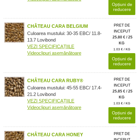
Opțiuni de
reducere
PRET DE
CHÂTEAU CARA BELGIUM
INCEPUT
Culoarea mustului: 30-35 EBC/ 11.8-
25.80 € / 25
13.7 Lovibond
KG
VEZI SPECIFICAȚIILE
1.03 € / KG
Videoclipuri asemănătoare
Opțiuni de
reducere
PRET DE
CHÂTEAU CARA RUBY®
INCEPUT
Culoarea mustului: 45-55 EBC/ 17.4-
25.85 € / 25
21.2 Lovibond
KG
VEZI SPECIFICAȚIILE
1.03 € / KG
Videoclipuri asemănătoare
Opțiuni de
reducere
PRET DE
CHÂTEAU CARA HONEY
INCEPUT