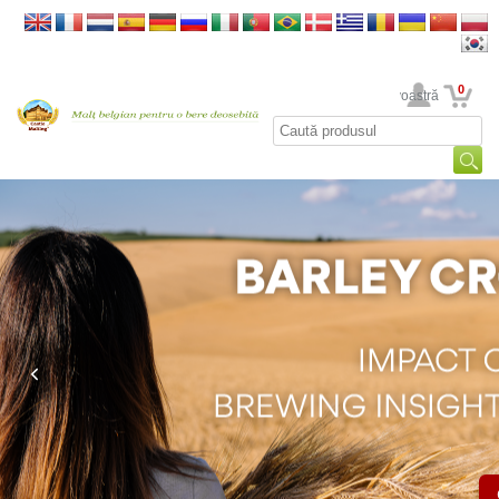
0
Contul dumneavoastră