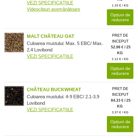
VEZI SPECIFICAȚIILE
1.33 € / KG
Videoclipuri asemănătoare
Opțiuni de
reducere
PRET DE
MALT CHÂTEAU OAT
INCEPUT
Culoarea mustului: Max. 5 EBC/ Max.
52.98 € / 25
2.4 Lovibond
KG
VEZI SPECIFICAȚIILE
2.12 € / KG
Opțiuni de
reducere
PRET DE
CHÂTEAU BUCKWHEAT
INCEPUT
Culoarea mustului: 4-9 EBC/ 2.1-3.9
84.33 € / 25
Lovibond
KG
VEZI SPECIFICAȚIILE
3.37 € / KG
Opțiuni de
reducere