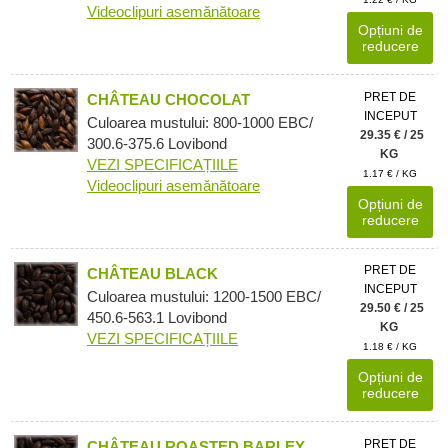
Videoclipuri asemănătoare
Opțiuni de
reducere
PRET DE
CHÂTEAU CHOCOLAT
INCEPUT
Culoarea mustului: 800-1000 EBC/
29.35 € / 25
300.6-375.6 Lovibond
KG
VEZI SPECIFICAȚIILE
1.17 € / KG
Videoclipuri asemănătoare
Opțiuni de
reducere
PRET DE
CHÂTEAU BLACK
INCEPUT
Culoarea mustului: 1200-1500 EBC/
29.50 € / 25
450.6-563.1 Lovibond
KG
VEZI SPECIFICAȚIILE
1.18 € / KG
Opțiuni de
reducere
PRET DE
CHÂTEAU ROASTED BARLEY