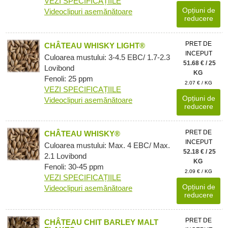
VEZI SPECIFICAȚIILE
Opțiuni de
Videoclipuri asemănătoare
reducere
PRET DE
CHÂTEAU WHISKY LIGHT®
INCEPUT
Culoarea mustului: 3-4.5 EBC/ 1.7-2.3
51.68 € / 25
Lovibond
KG
Fenoli: 25 ppm
2.07 € / KG
VEZI SPECIFICAȚIILE
Opțiuni de
Videoclipuri asemănătoare
reducere
PRET DE
CHÂTEAU WHISKY®
INCEPUT
Culoarea mustului: Max. 4 EBC/ Max.
52.18 € / 25
2.1 Lovibond
KG
Fenoli: 30-45 ppm
2.09 € / KG
VEZI SPECIFICAȚIILE
Opțiuni de
Videoclipuri asemănătoare
reducere
PRET DE
CHÂTEAU CHIT BARLEY MALT