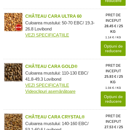
reducere
PRET DE
CHÂTEAU CARA ULTRA 60
INCEPUT
Culoarea mustului: 50-70 EBC/ 19.3-
28.45 € / 25
26.8 Lovibond
KG
VEZI SPECIFICAȚIILE
1.14 € / KG
Opțiuni de
reducere
PRET DE
CHÂTEAU CARA GOLD®
INCEPUT
Culoarea mustului: 110-130 EBC/
25.93 € / 25
41.8-49.3 Lovibond
KG
VEZI SPECIFICAȚIILE
1.04 € / KG
Videoclipuri asemănătoare
Opțiuni de
reducere
PRET DE
CHÂTEAU CARA CRYSTAL®
INCEPUT
Culoarea mustului: 140-160 EBC/
27.53 € / 25
53.1-60.6 Lovibond