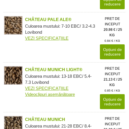
reducere
PRET DE
CHÂTEAU PALE ALE®
INCEPUT
Culoarea mustului: 7-10 EBC/ 3.2-4.3
20.98 € / 25
Lovibond
KG
VEZI SPECIFICAȚIILE
0.84 € / KG
Opțiuni de
reducere
PRET DE
CHÂTEAU MUNICH LIGHT®
INCEPUT
Culoarea mustului: 13-18 EBC/ 5.4-
21.13 € / 25
7.3 Lovibond
KG
VEZI SPECIFICAȚIILE
0.85 € / KG
Videoclipuri asemănătoare
Opțiuni de
reducere
PRET DE
CHÂTEAU MUNICH
INCEPUT
Culoarea mustului: 21-28 EBC/ 8.4-