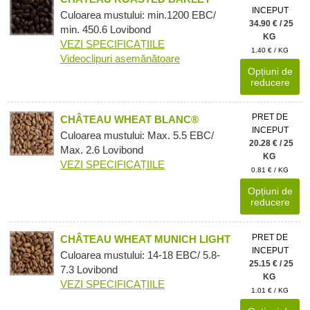
INCEPUT
Culoarea mustului: min.1200 EBC/
34.90 € / 25
min. 450.6 Lovibond
KG
VEZI SPECIFICAȚIILE
1.40 € / KG
Videoclipuri asemănătoare
Opțiuni de
reducere
PRET DE
CHÂTEAU WHEAT BLANC®
INCEPUT
Culoarea mustului: Max. 5.5 EBC/
20.28 € / 25
Max. 2.6 Lovibond
KG
VEZI SPECIFICAȚIILE
0.81 € / KG
Opțiuni de
reducere
PRET DE
CHÂTEAU WHEAT MUNICH LIGHT
INCEPUT
Culoarea mustului: 14-18 EBC/ 5.8-
25.15 € / 25
7.3 Lovibond
KG
VEZI SPECIFICAȚIILE
1.01 € / KG