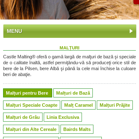
MENU
MALȚURI
Castle Malting® oferă o gamă largă de malţuri de bază şi speciale
de o calitate înaltă, astfel permiţându-vă să produceţi orice stil de
bere de la Pilsen, bere Albă şi până la cele mai închise la culoare
beri de abaţie.
Malțuri pentru Bere
Malțuri de Bază
Malțuri Speciale Coapte
Malț Caramel
Malțuri Prăjite
Malțuri de Grâu
Linia Exclusiva
Malțuri din Alte Cereale
Bairds Malts