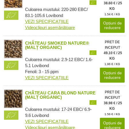
38.60 € / 25
KG
Culoarea mustului: 220-280 EBC/
1.54 € / KG
83.1-105.6 Lovibond
VEZI SPECIFICAȚIILE
Opțiuni de
Videoclipuri asemănătoare
reducere
PRET DE
CHÂTEAU SMOKED NATURE®
(MALȚ ORGANIC)
INCEPUT
49.10 € / 25
KG
Culoarea mustului: 2.9-12 EBC/ 1.6-
1.96 € / KG
5.1 Lovibond
Fenoli: 3 - 15 ppm
Opțiuni de
VEZI SPECIFICAȚIILE
reducere
PRET DE
CHÂTEAU CARA BLOND NATURE
(MALȚ ORGANIC)
INCEPUT
38.98 € / 25
KG
Culoarea mustului: 17-24 EBC/ 6.9-
1.56 € / KG
9.6 Lovibond
VEZI SPECIFICAȚIILE
Opțiuni de
Videoclipuri asemănătoare
reducere