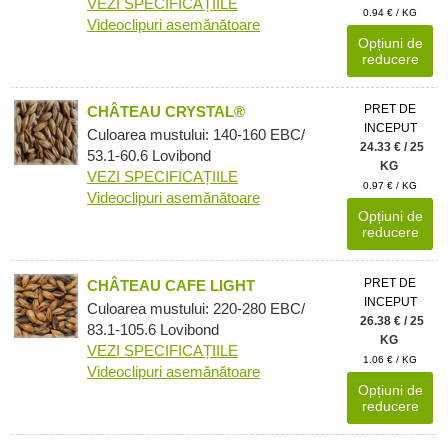
VEZI SPECIFICAȚIILE
0.94 € / KG
Videoclipuri asemănătoare
Opțiuni de
reducere
PRET DE
CHÂTEAU CRYSTAL®
INCEPUT
Culoarea mustului: 140-160 EBC/
24.33 € / 25
53.1-60.6 Lovibond
KG
VEZI SPECIFICAȚIILE
0.97 € / KG
Videoclipuri asemănătoare
Opțiuni de
reducere
PRET DE
CHÂTEAU CAFE LIGHT
INCEPUT
Culoarea mustului: 220-280 EBC/
26.38 € / 25
83.1-105.6 Lovibond
KG
VEZI SPECIFICAȚIILE
1.06 € / KG
Videoclipuri asemănătoare
Opțiuni de
reducere