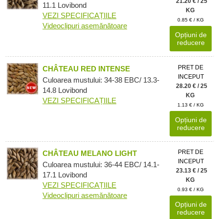
21.20 € / 25
11.1 Lovibond
KG
VEZI SPECIFICAȚIILE
0.85 € / KG
Videoclipuri asemănătoare
Opțiuni de
reducere
PRET DE
CHÂTEAU RED INTENSE
INCEPUT
Culoarea mustului: 34-38 EBC/ 13.3-
28.20 € / 25
14.8 Lovibond
KG
VEZI SPECIFICAȚIILE
1.13 € / KG
Opțiuni de
reducere
PRET DE
CHÂTEAU MELANO LIGHT
INCEPUT
Culoarea mustului: 36-44 EBC/ 14.1-
23.13 € / 25
17.1 Lovibond
KG
VEZI SPECIFICAȚIILE
0.93 € / KG
Videoclipuri asemănătoare
Opțiuni de
reducere