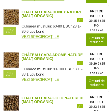
PRET DE
CHÂTEAU CARA HONEY NATURE
(MALȚ ORGANIC)
INCEPUT
39.15 € / 25
KG
Culoarea mustului: 60-80 EBC/ 23.1-
1.57 € / KG
30.6 Lovibond
VEZI SPECIFICAȚIILE
Opțiuni de
reducere
PRET DE
CHÂTEAU CARA AROME NATURE
(MALȚ ORGANIC)
INCEPUT
39.20 € / 25
KG
Culoarea mustului: 80-100 EBC/ 30.5-
1.57 € / KG
38.1 Lovibond
VEZI SPECIFICAȚIILE
Opțiuni de
reducere
PRET DE
CHÂTEAU CARA GOLD NATURE®
(MALȚ ORGANIC)
INCEPUT
39.23 € / 25