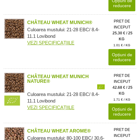
Opțiuni de
reducere
PRET DE
CHÂTEAU WHEAT MUNICH®
INCEPUT
Culoarea mustului: 21-28 EBC/ 8.4-
25.30 € / 25
11.1 Lovibond
KG
VEZI SPECIFICAȚIILE
1.01 € / KG
Opțiuni de
reducere
PRET DE
CHÂTEAU WHEAT MUNICH
NATURE®
INCEPUT
42.68 € / 25
KG
Culoarea mustului: 21-28 EBC/ 8.4-
1.71 € / KG
11.1 Lovibond
VEZI SPECIFICAȚIILE
Opțiuni de
reducere
PRET DE
CHÂTEAU WHEAT AROME®
INCEPUT
Culoarea mustului: 80-100 EBC/ 30.6-