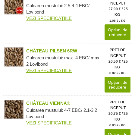
INCEPUT
Culoarea mustului: 2.5-4.4 EBC/
27.00 € / 25
Lovibond
KG
VEZI SPECIFICAȚIILE
1.08 € / KG
Opțiuni de
reducere
PRET DE
CHÂTEAU PILSEN 6RW
INCEPUT
Culoarea mustului: max. 4 EBC/ max.
20.50 € / 25
2 Lovibond
KG
VEZI SPECIFICAȚIILE
0.82 € / KG
Opțiuni de
reducere
PRET DE
CHÂTEAU VIENNA®
INCEPUT
Culoarea mustului: 4-7 EBC/ 2.1-3.2
20.75 € / 25
Lovibond
KG
VEZI SPECIFICAȚIILE
0.83 € / KG
Opțiuni de