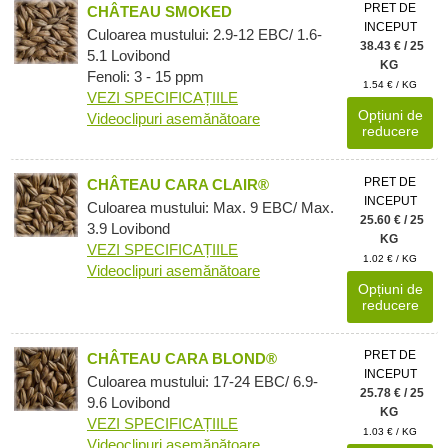
PRET DE
CHÂTEAU SMOKED
INCEPUT
Culoarea mustului: 2.9-12 EBC/ 1.6-
38.43 € / 25
5.1 Lovibond
KG
Fenoli: 3 - 15 ppm
1.54 € / KG
VEZI SPECIFICAȚIILE
Opțiuni de
Videoclipuri asemănătoare
reducere
PRET DE
CHÂTEAU CARA CLAIR®
INCEPUT
Culoarea mustului: Max. 9 EBC/ Max.
25.60 € / 25
3.9 Lovibond
KG
VEZI SPECIFICAȚIILE
1.02 € / KG
Videoclipuri asemănătoare
Opțiuni de
reducere
PRET DE
CHÂTEAU CARA BLOND®
INCEPUT
Culoarea mustului: 17-24 EBC/ 6.9-
25.78 € / 25
9.6 Lovibond
KG
VEZI SPECIFICAȚIILE
1.03 € / KG
Videoclipuri asemănătoare