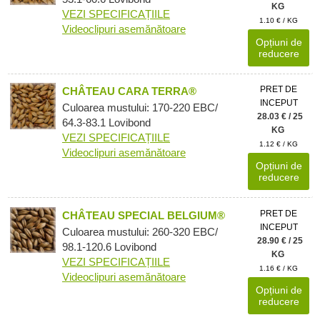
KG
VEZI SPECIFICAȚIILE
1.10 € / KG
Videoclipuri asemănătoare
Opțiuni de
reducere
PRET DE
CHÂTEAU CARA TERRA®
INCEPUT
Culoarea mustului: 170-220 EBC/
28.03 € / 25
64.3-83.1 Lovibond
KG
VEZI SPECIFICAȚIILE
1.12 € / KG
Videoclipuri asemănătoare
Opțiuni de
reducere
PRET DE
CHÂTEAU SPECIAL BELGIUM®
INCEPUT
Culoarea mustului: 260-320 EBC/
28.90 € / 25
98.1-120.6 Lovibond
KG
VEZI SPECIFICAȚIILE
1.16 € / KG
Videoclipuri asemănătoare
Opțiuni de
reducere