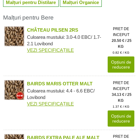
Malțuri pentru Distilare
Malțuri Organice
Malțuri pentru Bere
PRET DE
CHÂTEAU PILSEN 2RS
INCEPUT
Culoarea mustului: 3.0-4.0 EBC/ 1.7-
20.50 € / 25
2.1 Lovibond
KG
VEZI SPECIFICAȚIILE
0.82 € / KG
Opțiuni de
reducere
PRET DE
BAIRDS MARIS OTTER MALT
INCEPUT
Culoarea mustului: 4.4 - 6.6 EBC/
34.13 € / 25
Lovibond
KG
VEZI SPECIFICAȚIILE
1.37 € / KG
Opțiuni de
reducere
PRET DE
BAIRDS EXTRA PALE ALE MALT