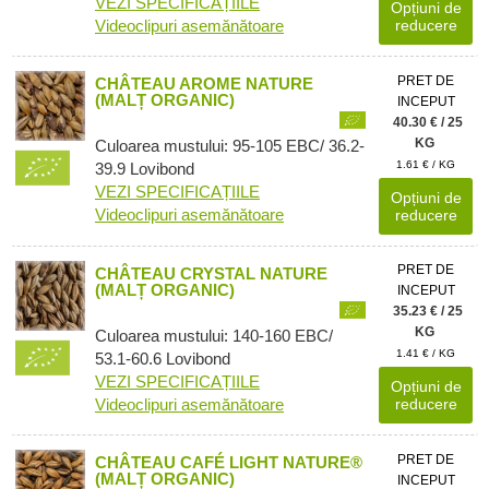
VEZI SPECIFICAȚIILE
Opțiuni de
Videoclipuri asemănătoare
reducere
PRET DE
CHÂTEAU AROME NATURE
(MALȚ ORGANIC)
INCEPUT
40.30 € / 25
KG
Culoarea mustului: 95-105 EBC/ 36.2-
1.61 € / KG
39.9 Lovibond
VEZI SPECIFICAȚIILE
Opțiuni de
Videoclipuri asemănătoare
reducere
PRET DE
CHÂTEAU CRYSTAL NATURE
(MALȚ ORGANIC)
INCEPUT
35.23 € / 25
KG
Culoarea mustului: 140-160 EBC/
1.41 € / KG
53.1-60.6 Lovibond
VEZI SPECIFICAȚIILE
Opțiuni de
Videoclipuri asemănătoare
reducere
PRET DE
CHÂTEAU CAFÉ LIGHT NATURE®
(MALȚ ORGANIC)
INCEPUT