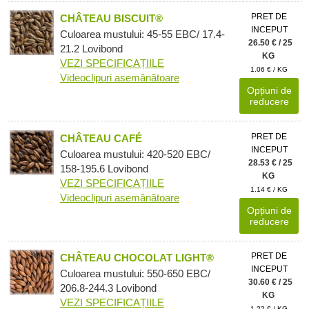
PRET DE
CHÂTEAU BISCUIT®
INCEPUT
Culoarea mustului: 45-55 EBC/ 17.4-
26.50 € / 25
21.2 Lovibond
KG
VEZI SPECIFICAȚIILE
1.06 € / KG
Videoclipuri asemănătoare
Opțiuni de
reducere
PRET DE
CHÂTEAU CAFÉ
INCEPUT
Culoarea mustului: 420-520 EBC/
28.53 € / 25
158-195.6 Lovibond
KG
VEZI SPECIFICAȚIILE
1.14 € / KG
Videoclipuri asemănătoare
Opțiuni de
reducere
PRET DE
CHÂTEAU CHOCOLAT LIGHT®
INCEPUT
Culoarea mustului: 550-650 EBC/
30.60 € / 25
206.8-244.3 Lovibond
KG
VEZI SPECIFICAȚIILE
1.22 € / KG