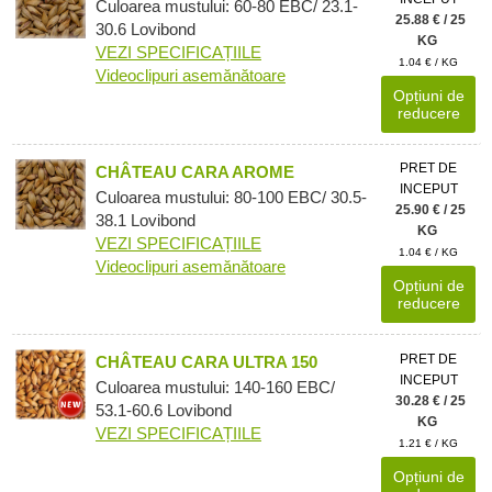
Culoarea mustului: 60-80 EBC/ 23.1-
25.88 € / 25
30.6 Lovibond
KG
VEZI SPECIFICAȚIILE
1.04 € / KG
Videoclipuri asemănătoare
Opțiuni de
reducere
PRET DE
CHÂTEAU CARA AROME
INCEPUT
Culoarea mustului: 80-100 EBC/ 30.5-
25.90 € / 25
38.1 Lovibond
KG
VEZI SPECIFICAȚIILE
1.04 € / KG
Videoclipuri asemănătoare
Opțiuni de
reducere
PRET DE
CHÂTEAU CARA ULTRA 150
INCEPUT
Culoarea mustului: 140-160 EBC/
30.28 € / 25
53.1-60.6 Lovibond
KG
VEZI SPECIFICAȚIILE
1.21 € / KG
Opțiuni de