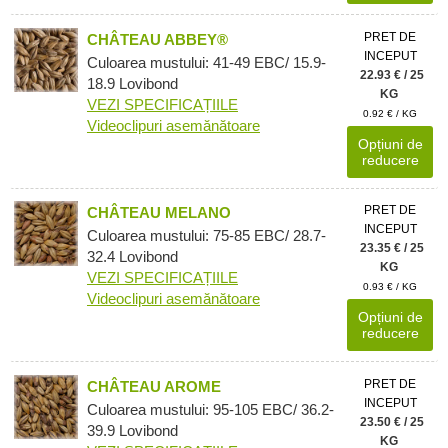
PRET DE
CHÂTEAU ABBEY®
INCEPUT
Culoarea mustului: 41-49 EBC/ 15.9-
22.93 € / 25
18.9 Lovibond
KG
VEZI SPECIFICAȚIILE
0.92 € / KG
Videoclipuri asemănătoare
Opțiuni de
reducere
PRET DE
CHÂTEAU MELANO
INCEPUT
Culoarea mustului: 75-85 EBC/ 28.7-
23.35 € / 25
32.4 Lovibond
KG
VEZI SPECIFICAȚIILE
0.93 € / KG
Videoclipuri asemănătoare
Opțiuni de
reducere
PRET DE
CHÂTEAU AROME
INCEPUT
Culoarea mustului: 95-105 EBC/ 36.2-
23.50 € / 25
39.9 Lovibond
KG