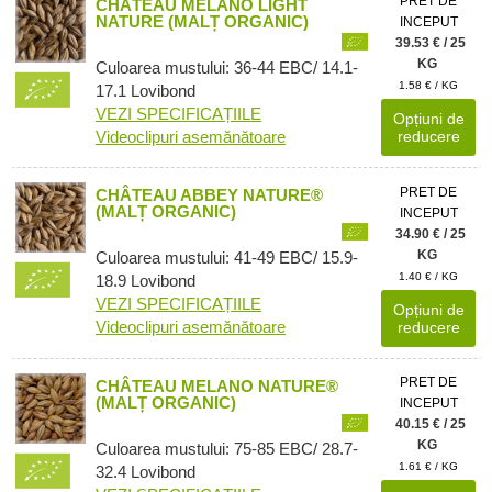
PRET DE
CHÂTEAU MELANO LIGHT
NATURE (MALȚ ORGANIC)
INCEPUT
39.53 € / 25
KG
Culoarea mustului: 36-44 EBC/ 14.1-
1.58 € / KG
17.1 Lovibond
VEZI SPECIFICAȚIILE
Opțiuni de
Videoclipuri asemănătoare
reducere
PRET DE
CHÂTEAU ABBEY NATURE®
(MALȚ ORGANIC)
INCEPUT
34.90 € / 25
KG
Culoarea mustului: 41-49 EBC/ 15.9-
1.40 € / KG
18.9 Lovibond
VEZI SPECIFICAȚIILE
Opțiuni de
Videoclipuri asemănătoare
reducere
PRET DE
CHÂTEAU MELANO NATURE®
(MALȚ ORGANIC)
INCEPUT
40.15 € / 25
KG
Culoarea mustului: 75-85 EBC/ 28.7-
1.61 € / KG
32.4 Lovibond