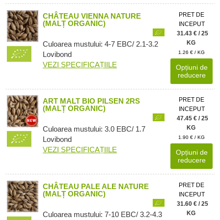
PRET DE
CHÂTEAU VIENNA NATURE
(MALȚ ORGANIC)
INCEPUT
31.43 € / 25
KG
Culoarea mustului: 4-7 EBC/ 2.1-3.2
1.26 € / KG
Lovibond
VEZI SPECIFICAȚIILE
Opțiuni de
reducere
PRET DE
ART MALT BIO PILSEN 2RS
(MALȚ ORGANIC)
INCEPUT
47.45 € / 25
KG
Culoarea mustului: 3.0 EBC/ 1.7
1.90 € / KG
Lovibond
VEZI SPECIFICAȚIILE
Opțiuni de
reducere
PRET DE
CHÂTEAU PALE ALE NATURE
(MALȚ ORGANIC)
INCEPUT
31.60 € / 25
KG
Culoarea mustului: 7-10 EBC/ 3.2-4.3