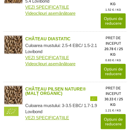
5.4 Lovibond
KG
VEZI SPECIFICAȚIILE
1.52 € / KG
Videoclipuri asemănătoare
Opțiuni de
reducere
PRET DE
CHÂTEAU DIASTATIC
INCEPUT
Culoarea mustului: 2.5-4 EBC/ 1.5-2.1
20.78 € / 25
Lovibond
KG
VEZI SPECIFICAȚIILE
0.83 € / KG
Videoclipuri asemănătoare
Opțiuni de
reducere
PRET DE
CHÂTEAU PILSEN NATURE®
(MALȚ ORGANIC)
INCEPUT
30.33 € / 25
KG
Culoarea mustului: 3-3.5 EBC/ 1.7-1.9
1.21 € / KG
Lovibond
VEZI SPECIFICAȚIILE
Opțiuni de
reducere