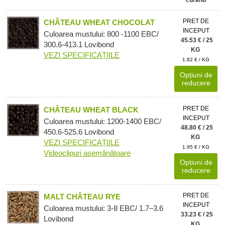
PRET DE
CHÂTEAU WHEAT CHOCOLAT
INCEPUT
Culoarea mustului: 800 -1100 EBC/
45.53 € / 25
300.6-413.1 Lovibond
KG
VEZI SPECIFICAȚIILE
1.82 € / KG
Opțiuni de
reducere
PRET DE
CHÂTEAU WHEAT BLACK
INCEPUT
Culoarea mustului: 1200-1400 EBC/
48.80 € / 25
450.6-525.6 Lovibond
KG
VEZI SPECIFICAȚIILE
1.95 € / KG
Videoclipuri asemănătoare
Opțiuni de
reducere
PRET DE
MALT CHÂTEAU RYE
INCEPUT
Culoarea mustului: 3-8 EBC/ 1.7–3.6
33.23 € / 25
Lovibond
KG