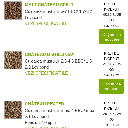
PRET DE
MALT CHÂTEAU SPELT
INCEPUT
Culoarea mustului: 3-7 EBC/ 1.7-3.2
45.60 € / 25
Lovibond
KG
VEZI SPECIFICAȚIILE
1.82 € / KG
Opțiuni de
reducere
PRET DE
CHÂTEAU DISTILLING®
INCEPUT
Culoarea mustului: 2.5-4.5 EBC/ 1.5-
21.08 € / 25
2.2 Lovibond
KG
VEZI SPECIFICAȚIILE
0.84 € / KG
Opțiuni de
reducere
PRET DE
CHÂTEAU PEATED
INCEPUT
Culoarea mustului: max. 4 EBC/ max.
24.35 € / 25
2.1 Lovibond
KG
Fenoli: 5-10 ppm
0.97 € / KG