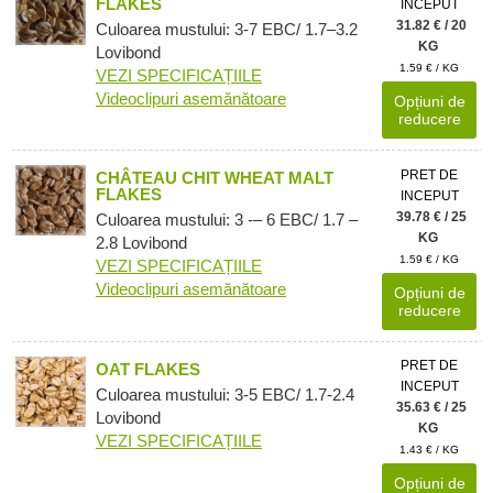
FLAKES
INCEPUT
31.82 € / 20
Culoarea mustului: 3-7 EBC/ 1.7–3.2
KG
Lovibond
1.59 € / KG
VEZI SPECIFICAȚIILE
Videoclipuri asemănătoare
Opțiuni de
reducere
PRET DE
CHÂTEAU CHIT WHEAT MALT
FLAKES
INCEPUT
39.78 € / 25
Culoarea mustului: 3 -– 6 EBC/ 1.7 –
KG
2.8 Lovibond
1.59 € / KG
VEZI SPECIFICAȚIILE
Videoclipuri asemănătoare
Opțiuni de
reducere
PRET DE
OAT FLAKES
INCEPUT
Culoarea mustului: 3-5 EBC/ 1.7-2.4
35.63 € / 25
Lovibond
KG
VEZI SPECIFICAȚIILE
1.43 € / KG
Opțiuni de