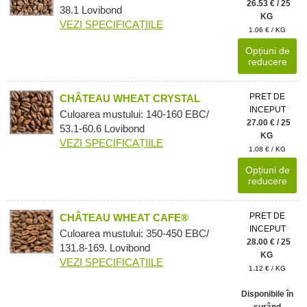
26.53 € / 25
38.1 Lovibond
KG
VEZI SPECIFICAȚIILE
1.06 € / KG
Opțiuni de
reducere
PRET DE
CHÂTEAU WHEAT CRYSTAL
INCEPUT
Culoarea mustului: 140-160 EBC/
27.00 € / 25
53.1-60.6 Lovibond
KG
VEZI SPECIFICAȚIILE
1.08 € / KG
Opțiuni de
reducere
PRET DE
CHÂTEAU WHEAT CAFE®
INCEPUT
Culoarea mustului: 350-450 EBC/
28.00 € / 25
131.8-169. Lovibond
KG
VEZI SPECIFICAȚIILE
1.12 € / KG
Disponibile în
curând