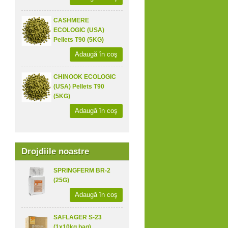
CASHMERE
ECOLOGIC (USA)
Pellets T90 (5KG)
Adaugă în coş
CHINOOK ECOLOGIC
(USA) Pellets T90
(5KG)
Adaugă în coş
Drojdiile noastre
SPRINGFERM BR-2
(25G)
Adaugă în coş
SAFLAGER S-23
(1x10kg bag)