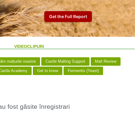
VIDEOCLIPURI
m malțurile noastre
Castle Malting Support
Malt Review
astle Academy
Get to know
Fermentis (Yeast)
u fost găsite înregistrari