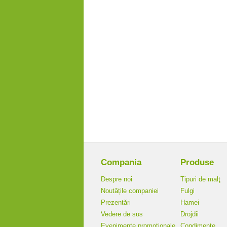
Compania
Produse
Despre noi
Tipuri de malţ
Noutățile companiei
Fulgi
Prezentări
Hamei
Vedere de sus
Drojdii
Evenimente promoționale
Condimente