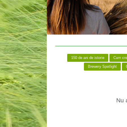
150 de ani de istorie
Cum creă
Brewery Spotlight
C
Nu a