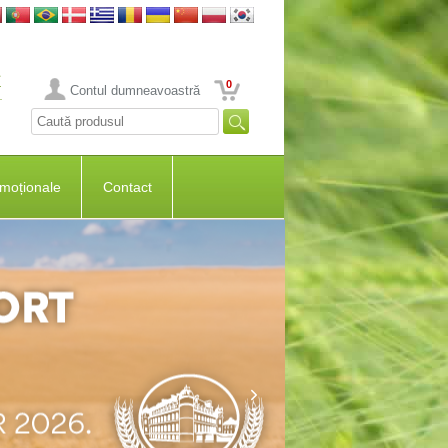
0
Contul dumneavoastră
moționale
Contact