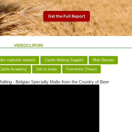
VIDEOCLIPURI
m malțurile noastre
Castle Malting Support
Malt Review
astle Academy
Get to know
Fermentis (Yeast)
alting - Belgian Specialty Malts from the Country of Beer