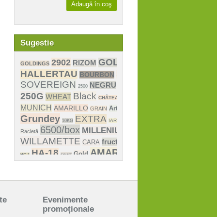
Adaugă în coş
Sugestie
te
Evenimente
promoționale