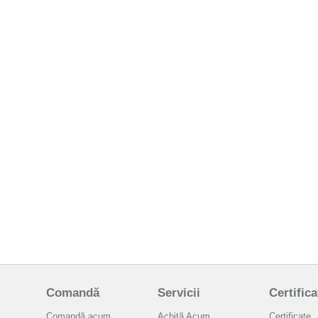
Comandă
Servicii
Certifica
Comandă acum
Achită Acum
Certificate