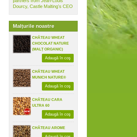
partners from Jean-Louis
Dourcy, Castle Malting's CEO
Malțurile noastre
CHÂTEAU WHEAT
CHOCOLAT NATURE
(MALȚ ORGANIC)
Adaugă în coş
CHÂTEAU WHEAT
MUNICH NATURE®
Adaugă în coş
CHÂTEAU CARA
ULTRA 60
Adaugă în coş
CHÂTEAU AROME
Adaugă în coş