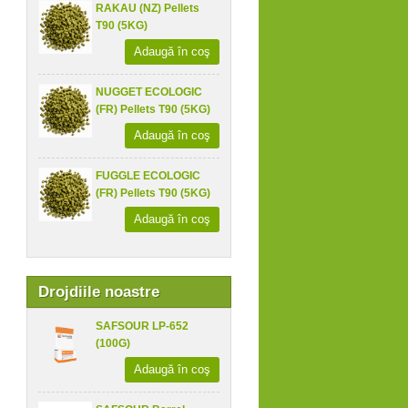
RAKAU (NZ) Pellets
T90 (5KG)
Adaugă în coş
NUGGET ECOLOGIC
(FR) Pellets T90 (5KG)
Adaugă în coş
FUGGLE ECOLOGIC
(FR) Pellets T90 (5KG)
Adaugă în coş
Drojdiile noastre
SAFSOUR LP-652
(100G)
Adaugă în coş