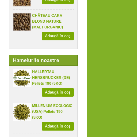
CHÂTEAU CARA
BLOND NATURE
(MALȚ ORGANIC)
Adaugă în coş
Hameiurile noastre
HALLERTAU
HERSBRUCKER (DE)
Pellets T90 (5KG)
Adaugă în coş
MILLENIUM ECOLOGIC
(USA) Pellets T90
(5KG)
Adaugă în coş