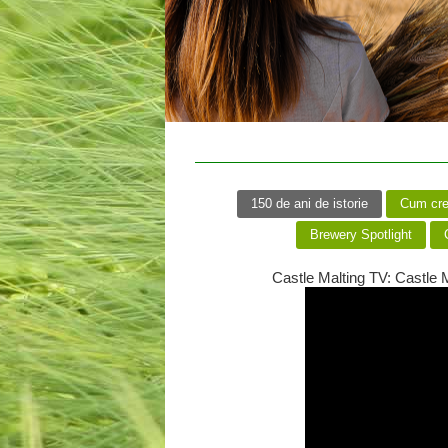
150 de ani de istorie
Cum creă
Brewery Spotlight
C
Castle Malting TV: Castle M