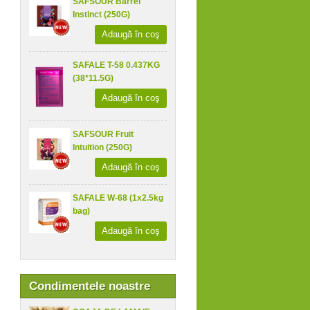
SAFSOUR Barrel
Instinct (250G)
Adaugă în coş
SAFALE T-58 0.437KG
(38*11.5G)
Adaugă în coş
SAFSOUR Fruit
Intuition (250G)
Adaugă în coş
SAFALE W-68 (1x2.5kg
bag)
Adaugă în coş
Condimentele noastre