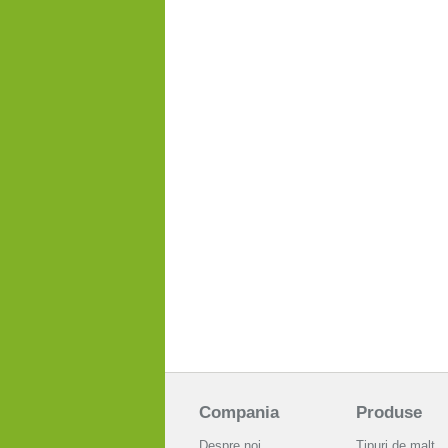
Compania
Produse
Despre noi
Tipuri de malţ