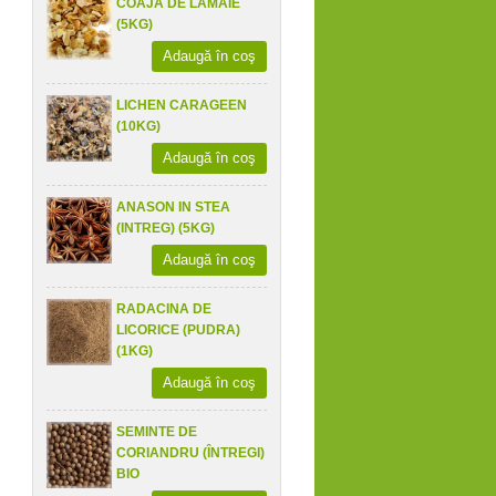
COAJA DE LAMAIE
(5KG)
Adaugă în coş
LICHEN CARAGEEN
(10KG)
Adaugă în coş
ANASON IN STEA
(INTREG) (5KG)
Adaugă în coş
RADACINA DE
LICORICE (PUDRA)
(1KG)
Adaugă în coş
SEMINTE DE
CORIANDRU (ÎNTREGI)
BIO