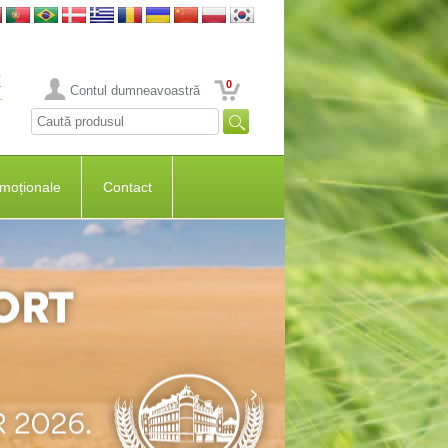
0
Contul dumneavoastră
moționale
Contact