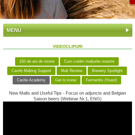
MENU
VIDEOCLIPURI
150 de ani de istorie
Cum creăm malțurile noastre
Castle Malting Support
Malt Review
Brewery Spotlight
Castle Academy
Get to know
Fermentis (Yeast)
New Malts and Useful Tips - Focus on adjuncts and Belgian
Saison beers (Webinar Nr.1, ENG)