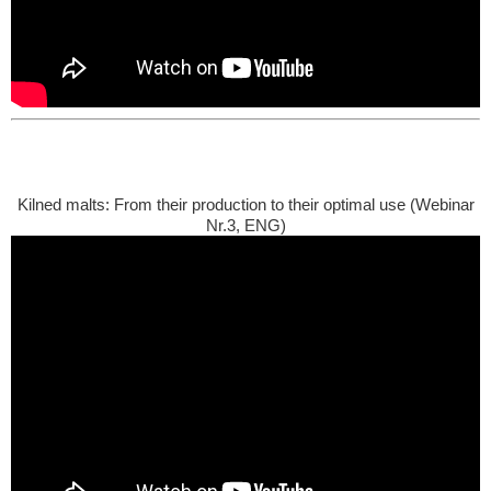
Kilned malts: From their production to their optimal use (Webinar
Nr.3, ENG)