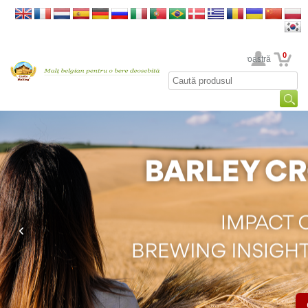
0
Contul dumneavoastră