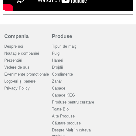
Compania
Produse
Despre noi
Tipuri de malţ
Noutățile companiei
Fulgi
Prezentări
Hamei
Vedere de sus
Drojdii
Evenimente promoționale
Condimente
Logo-uri și banere
Zahăr
Privacy Policy
Capace
Capace KEG
Produse pentru curăţare
Toate Bio
Alte Produse
Căutare produse
Despre Malţ în câteva
cuvinte