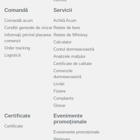
Comandă
Servicii
Comandă acum
Achită Acum
Condiții generale de vinzar
Rețete de bere
Informaţii privind plasarea
Rețete de Whiskey
comenzii
Calculator
Order tracking
Contul dumneavoastră
Logistică
Analizele malţului
Certificate de calitate
Comenzile
dumneavoastră
Livrări
Fișiere
Complaints
Glosar
Certificate
Evenimente
promoționale
Certificate
Evenimente promoționale
Webinars