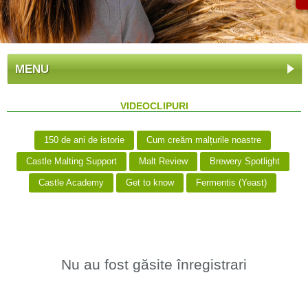
MENU
VIDEOCLIPURI
150 de ani de istorie
Cum creăm malțurile noastre
Castle Malting Support
Malt Review
Brewery Spotlight
Castle Academy
Get to know
Fermentis (Yeast)
Nu au fost găsite înregistrari