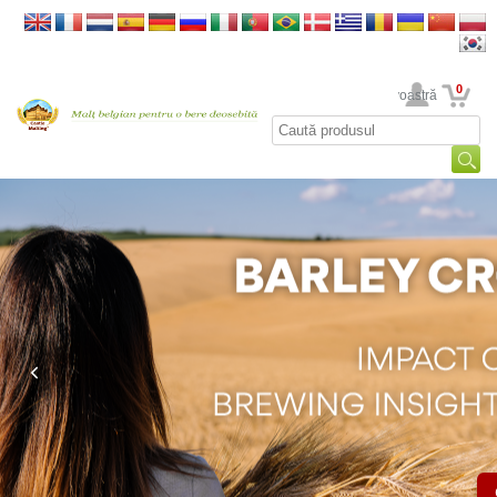
0
Contul dumneavoastră