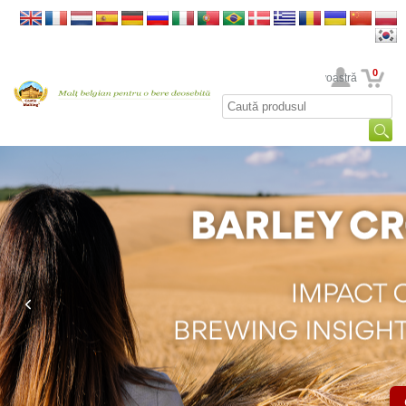
0
Contul dumneavoastră