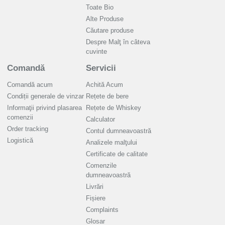
Toate Bio
Alte Produse
Căutare produse
Despre Malţ în câteva
cuvinte
Comandă
Servicii
Comandă acum
Achită Acum
Condiții generale de vinzar
Rețete de bere
Informaţii privind plasarea
Rețete de Whiskey
comenzii
Calculator
Order tracking
Contul dumneavoastră
Logistică
Analizele malţului
Certificate de calitate
Comenzile
dumneavoastră
Livrări
Fișiere
Complaints
Glosar