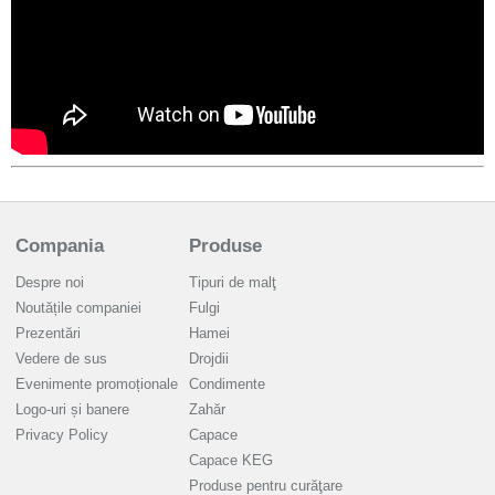
Compania
Produse
Despre noi
Tipuri de malţ
Noutățile companiei
Fulgi
Prezentări
Hamei
Vedere de sus
Drojdii
Evenimente promoționale
Condimente
Logo-uri și banere
Zahăr
Privacy Policy
Capace
Capace KEG
Produse pentru curăţare