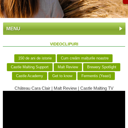
MENU
VIDEOCLIPURI
150 de ani de istorie
Cum creăm malțurile noastre
Castle Malting Support
Malt Review
Brewery Spotlight
Castle Academy
Get to know
Fermentis (Yeast)
Château Cara Clair | Malt Review | Castle Malting TV