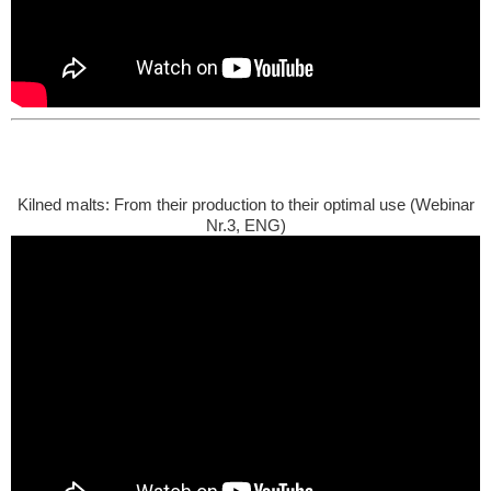
Kilned malts: From their production to their optimal use (Webinar
Nr.3, ENG)