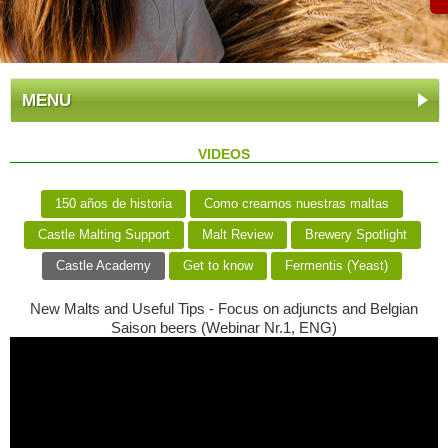
MENU
VIDEOS
150 años de historia
Como creamos nuestras maltas
Castle Malting Support
Malt Review
Brewery Spotlight
Castle Academy
Get to know
Fermentis (Yeast)
New Malts and Useful Tips - Focus on adjuncts and Belgian
Saison beers (Webinar Nr.1, ENG)