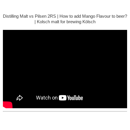
Distilling Malt vs Pilsen 2RS | How to add Mango Flavour to beer?
| Kolsch malt for brewing Kölsch