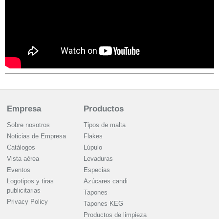
Empresa
Productos
Sobre nosotros
Tipos de malta
Noticias de Empresa
Flakes
Catálogos
Lúpulo
Vista aérea
Levaduras
Eventos
Especias
Logotipos y tiras
Azúcares candi
publicitarias
Tapones
Privacy Policy
Tapones KEG
Productos de limpieza