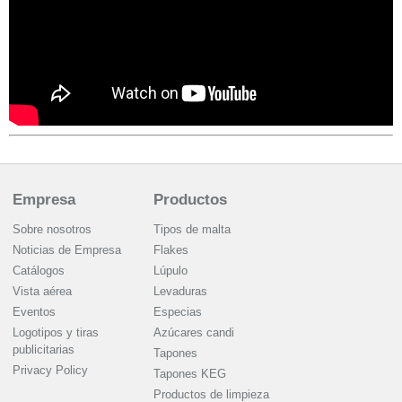
Empresa
Productos
Sobre nosotros
Tipos de malta
Noticias de Empresa
Flakes
Catálogos
Lúpulo
Vista aérea
Levaduras
Eventos
Especias
Logotipos y tiras
Azúcares candi
publicitarias
Tapones
Privacy Policy
Tapones KEG
Productos de limpieza