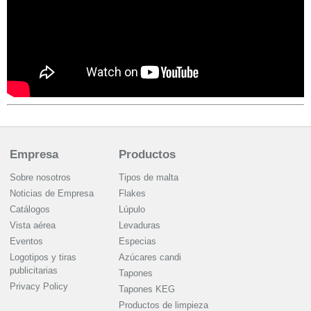
Empresa
Productos
Sobre nosotros
Tipos de malta
Noticias de Empresa
Flakes
Catálogos
Lúpulo
Vista aérea
Levaduras
Eventos
Especias
Logotipos y tiras
Azúcares candi
publicitarias
Tapones
Privacy Policy
Tapones KEG
Productos de limpieza