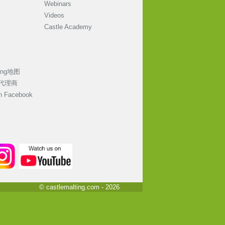
Webinars
Videos
Castle Academy
ting地图
代理商
on Facebook
© castlemalting.com -
2026