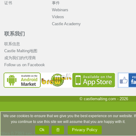
证书
事件
Webinars
Videos
Castle Academy
联系我们
联系信息
Castle Malting地图
成为我们的代理商
Follow us on Facebook
© castlemalting.com -
2026
We use cookies to ensure that we give you the best experience on our website. If
you continue to use this site we will assume that you are happy with it.
Ok
否
Privacy Policy
(libra 0.7383 sec.)