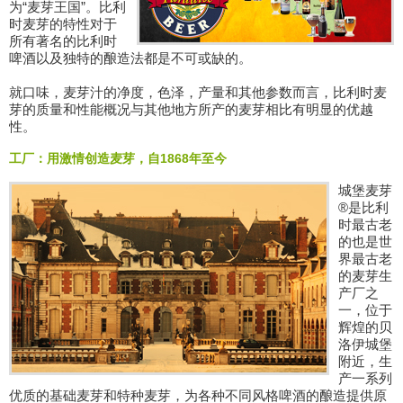
为“麦芽王国”。比利
时麦芽的特性对于
所有著名的比利时
啤酒以及独特的酿造法都是不可或缺的。
就口味，麦芽汁的净度，色泽，产量和其他参数而言，比利时麦
芽的质量和性能概况与其他地方所产的麦芽相比有明显的优越
性。
工厂：用激情创造麦芽，自1868年至今
城堡麦芽
®是比利
时最古老
的也是世
界最古老
的麦芽生
产厂之
一，位于
辉煌的贝
洛伊城堡
附近，生
产一系列
优质的基础麦芽和特种麦芽，为各种不同风格啤酒的酿造提供原