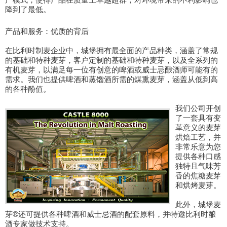
降到了最低。
产品和服务：优质的背后
在比利时制麦企业中，城堡拥有最全面的产品种类，涵盖了常规
的基础和特种麦芽，客户定制的基础和特种麦芽，以及全系列的
有机麦芽，以满足每一位有创意的啤酒或威士忌酿酒师可能有的
需求。我们也提供啤酒和蒸馏酒所需的煤熏麦芽，涵盖从低到高
的各种酚值。
我们公司开创
了一套具有变
革意义的麦芽
烘焙工艺，并
非常乐意为您
提供各种口感
独特且气味芳
香的焦糖麦芽
和烘烤麦芽。
此外，城堡麦
芽®还可提供各种啤酒和威士忌酒的配套原料，并特邀比利时酿
酒专家做技术支持。