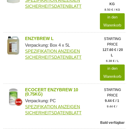
SPEZIFIKATION ANZEIGEN
KG
SICHERHEITSDATENBLATT
8.50 € / KG
in den
Warenkorb
ENZYBREW L
STARTING
PRICE
Verpackung: Box 4 x 5L
127.60 € / 20
SPEZIFIKATION ANZEIGEN
L
SICHERHEITSDATENBLATT
6.38 € / L
in den
Warenkorb
ECOCERT ENZYBREW 10
STARTING
(0.75KG)
PRICE
Verpackung: PC
9.44 € / 1
SPEZIFIKATION ANZEIGEN
9.44 € /
SICHERHEITSDATENBLATT
Bald verfügbar