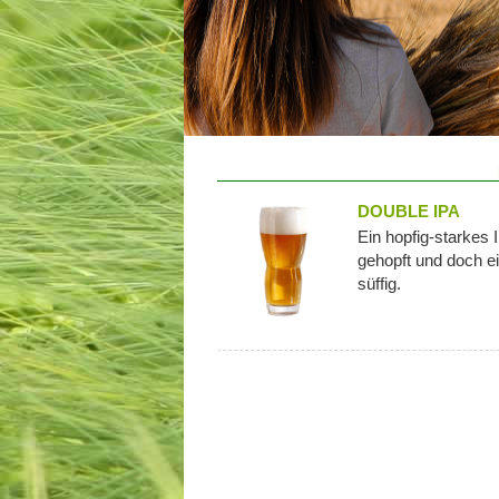
DOUBLE IPA
Ein hopfig-starkes
gehopft und doch e
süffig.