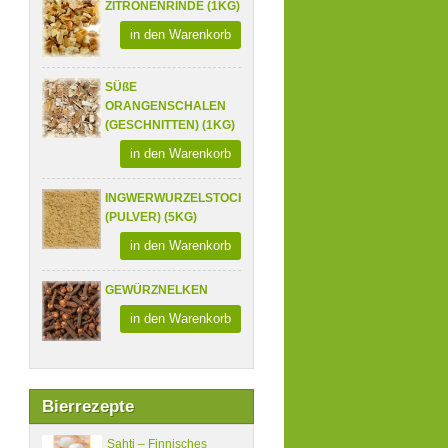
ZITRONENRINDE (1KG)
in den Warenkorb
SÜßE
ORANGENSCHALEN
(GESCHNITTEN) (1KG)
in den Warenkorb
INGWERWURZELSTOCK
(PULVER) (5KG)
in den Warenkorb
GEWÜRZNELKEN
in den Warenkorb
Bierrezepte
Sahti – Finnisches