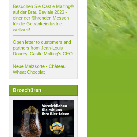
Besuchen Sie Castle Malting®
auf der Brau Beviale 2023 -
einer der führenden Messen
für die Getränkeindustrie
weltweit!
Open letter to customers and
partners from Jean-Louis
Dourcy, Castle Malting's CEO
Neue Malzsorte - Château
Wheat Chocolat
Broschüren