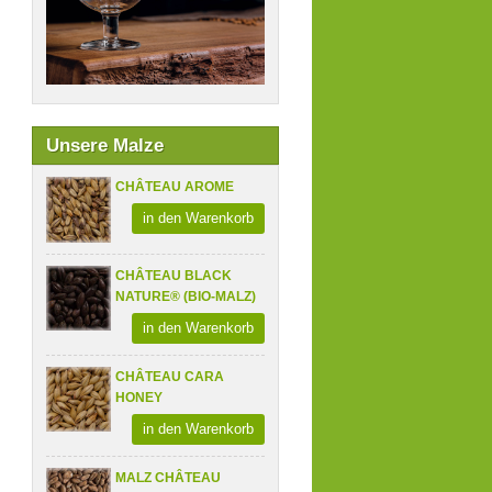
Unsere Malze
CHÂTEAU AROME
in den Warenkorb
CHÂTEAU BLACK
NATURE® (BIO-MALZ)
in den Warenkorb
CHÂTEAU CARA
HONEY
in den Warenkorb
MALZ CHÂTEAU