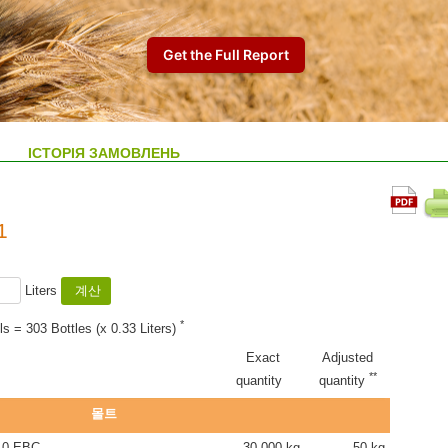
ІСТОРІЯ ЗАМОВЛЕНЬ
1
Liters
*
ls = 303 Bottles (x 0.33 Liters)
Exact
Adjusted
**
quantity
quantity
몰트
.0 EBC
30.000 kg
50 kg