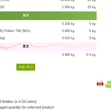
EBC
1.500 kg
25 kg
호프
0.100 kg
5 kg
 Pellets T90 (5KG)
0.050 kg
5 kg
kg)
0.010 kg
5 kg
효모
0.080 kg
0.5 kg
 Bottles (x 0.33 Liters)
ged quantity for selected product