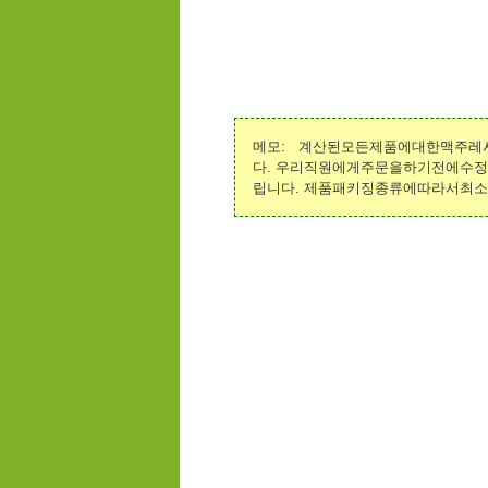
메모: 계산된모든제품에대한맥주
다. 우리직원에게주문을하기전에수
립니다. 제품패키징종류에따라서최