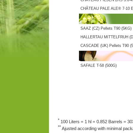
CHÂTEAU PALE ALE® 7-10 
SAAZ (CZ) Pellets T90 (5KG)
HALLERTAU MITTELFRUH (DE)
CASCADE (UK) Pellets T90 (5
SAFALE T-58 (500G)
*
100 Liters = 1 hl = 0.852 Barrels = 303
**
Ajusted according with minimal packa