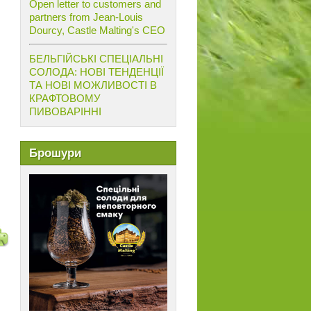
Open letter to customers and
partners from Jean-Louis
Dourcy, Castle Malting's CEO
БЕЛЬГІЙСЬКІ СПЕЦІАЛЬНІ
СОЛОДА: НОВІ ТЕНДЕНЦІЇ
ТА НОВІ МОЖЛИВОСТІ В
КРАФТОВОМУ
ПИВОВАРІННІ
Брошури