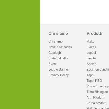
Chi siamo
Prodotti
Chi siamo
Malto
Notizie Aziendali
Flakes
Cataloghi
Luppoli
Vista dall`alto
Lievito
Eventi
Spezie
Logo e Banner
Zuccheri canditi
Privacy Policy
Tappi
Tappi KEG
Prodotti per la p
Tutto Biologico
Altri Prodotti
Cerca prodotti
Malti in qualche