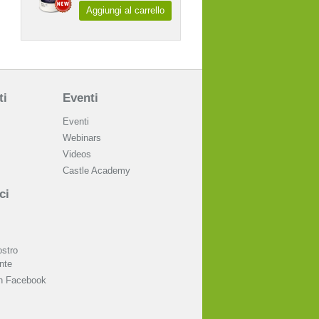
Aggiungi al carrello
ti
Eventi
Eventi
Webinars
Videos
Castle Academy
ci
ostro
nte
on Facebook