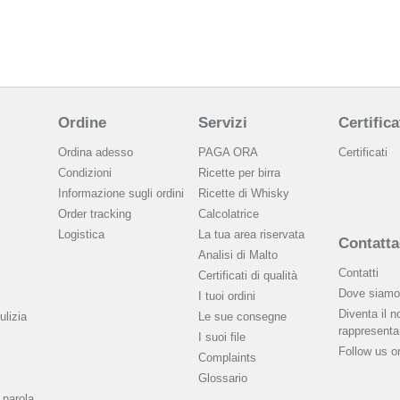
Ordine
Servizi
Certifica
Ordina adesso
PAGA ORA
Certificati
Condizioni
Ricette per birra
Informazione sugli ordini
Ricette di Whisky
Order tracking
Calcolatrice
Logistica
La tua area riservata
Contatta
Analisi di Malto
Contatti
Сertificati di qualità
Dove siamo
I tuoi ordini
Diventa il n
ulizia
Le sue consegne
rappresenta
I suoi file
Follow us 
Complaints
Glossario
 parola