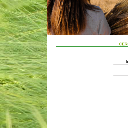
CER
I