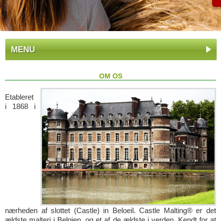
MENU
OM OS
Etableret
i 1868 i
nærheden af slottet (Castle) in Beloeil. Castle Malting® er det
ældste malteri i Belgien, og et af de ældste i verden. Kendt for at