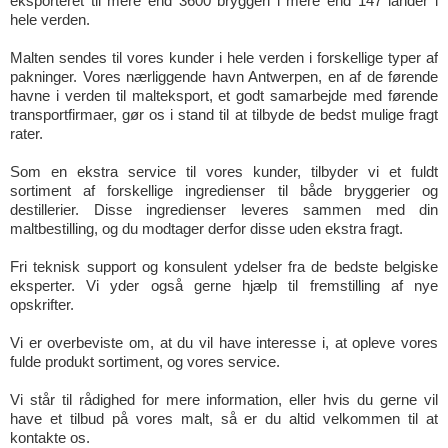
eksporteret til mere end 3600 bryggeri i mere end 147 lander i
hele verden.
Malten sendes til vores kunder i hele verden i forskellige typer af
pakninger. Vores nærliggende havn Antwerpen, en af de førende
havne i verden til malteksport, et godt samarbejde med førende
transportfirmaer, gør os i stand til at tilbyde de bedst mulige fragt
rater.
Som en ekstra service til vores kunder, tilbyder vi et fuldt
sortiment af forskellige ingredienser til både bryggerier og
destillerier. Disse ingredienser leveres sammen med din
maltbestilling, og du modtager derfor disse uden ekstra fragt.
Fri teknisk support og konsulent ydelser fra de bedste belgiske
eksperter. Vi yder også gerne hjælp til fremstilling af nye
opskrifter.
Vi er overbeviste om, at du vil have interesse i, at opleve vores
fulde produkt sortiment, og vores service.
Vi står til rådighed for mere information, eller hvis du gerne vil
have et tilbud på vores malt, så er du altid velkommen til at
kontakte os.