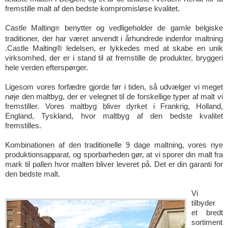
fremstille malt af den bedste kompromisløse kvalitet.
Castle Malting
benytter og vedligeholder de gamle belgiske
®
traditioner, der har været anvendt i århundrede indenfor maltning
.Castle Malting® ledelsen, er lykkedes med at skabe en unik
virksomhed, der er i stand til at fremstille de produkter, bryggeri
hele verden efterspørger.
Ligesom vores forfædre gjorde før i tiden, så udvælger vi meget
nøje den maltbyg, der er velegnet til de forskellige typer af malt vi
fremstiller. Vores maltbyg bliver dyrket i Frankrig, Holland,
England, Tyskland, hvor maltbyg af den bedste kvalitet
fremstilles.
Kombinationen af den traditionelle 9 dage maltning, vores nye
produktionsapparat, og sporbarheden gør, at vi sporer din malt fra
mark til pallen hvor malten bliver leveret på. Det er din garanti for
den bedste malt.
Vi
tilbyder
et bredt
sortiment