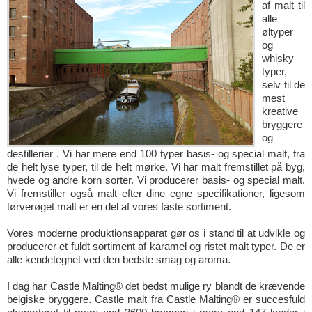
af malt til
alle
øltyper
og
whisky
typer,
selv til de
mest
kreative
bryggere
og
destillerier . Vi har mere end 100 typer basis- og special malt, fra
de helt lyse typer, til de helt mørke. Vi har malt fremstillet på byg,
hvede og andre korn sorter. Vi producerer basis- og special malt.
Vi fremstiller også malt efter dine egne specifikationer, ligesom
tørverøget malt er en del af vores faste sortiment.
Vores moderne produktionsapparat gør os i stand til at udvikle og
producerer et fuldt sortiment af karamel og ristet malt typer. De er
alle kendetegnet ved den bedste smag og aroma.
I dag har Castle Malting® det bedst mulige ry blandt de krævende
belgiske bryggere. Castle malt fra Castle Malting® er succesfuld