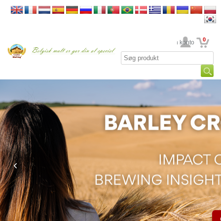
0
din konto