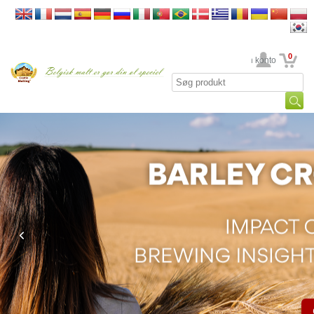
0
din konto