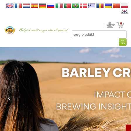
0
din konto