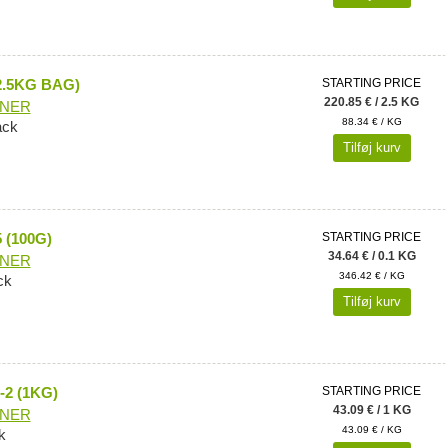
2.5KG BAG)
STARTING PRICE
220.85 € / 2.5 KG
ONER
88.34 € / KG
ack
Tilføj kurv
 (100G)
STARTING PRICE
34.64 € / 0.1 KG
ONER
346.42 € / KG
ck
Tilføj kurv
2 (1KG)
STARTING PRICE
43.09 € / 1 KG
ONER
43.09 € / KG
k