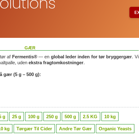
GÆR
utør af
Fermentis®
— en
global leder inden for tør bryggergær
. Vi
ltpalle, uden
ekstra fragtomkostninger
.
å gær (5 g – 500 g):
5 g
25 g
100 g
250 g
500 g
2.5 KG
10 kg
0 kg
Tørgær Til Cider
Andre Tør Gær
Organic Yeasts