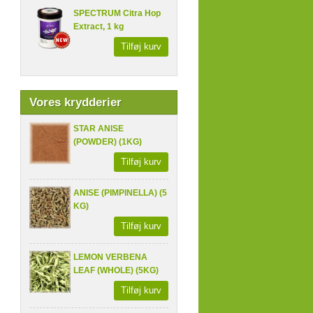
SPECTRUM Citra Hop
Extract, 1 kg
Tilføj kurv
Vores krydderier
STAR ANISE
(POWDER) (1KG)
Tilføj kurv
ANISE (PIMPINELLA) (5
KG)
Tilføj kurv
LEMON VERBENA
LEAF (WHOLE) (5KG)
Tilføj kurv