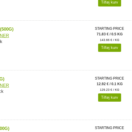
Tilføj kurv
(500G)
STARTING PRICE
71.83 € / 0.5 KG
ONER
143.66 € / KG
k
Tilføj kurv
G)
STARTING PRICE
12.92 € / 0.1 KG
ONER
129.23 € / KG
ck
Tilføj kurv
00G)
STARTING PRICE