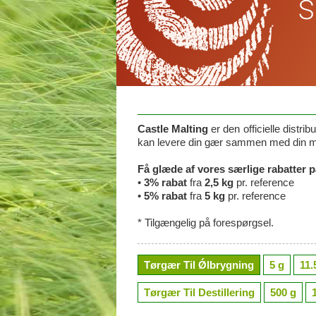
Castle Malting
er den officielle distrib
kan levere din gær sammen med din ma
Få glæde af vores særlige rabatter p
•
3% rabat
fra
2,5 kg
pr. reference
•
5% rabat
fra
5 kg
pr. reference
* Tilgængelig på forespørgsel.
Tørgær Til Ǿlbrygning
5 g
11.
Tørgær Til Destillering
500 g
1