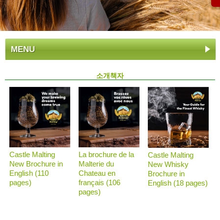
MENU
소개책자
Castle Malting
La brochure de la
Castle Malting
New Brochure in
Malterie du
New Whisky
English (110
Chateau en
Brochure in
pages)
français (106
English (18 pages)
pages)