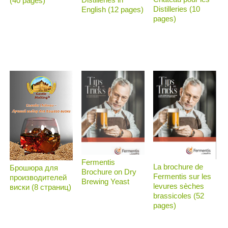
(40 pages)
Distilleries (10
English (12 pages)
pages)
Fermentis
La brochure de
Брошюра для
Brochure on Dry
Fermentis sur les
производителей
Brewing Yeast
levures sèches
виски (8 страниц)
brassicoles (52
pages)