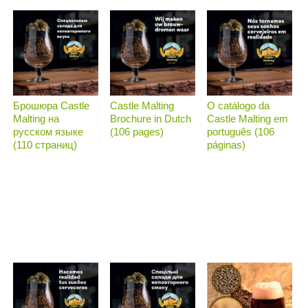
Брошюра Castle
Castle Malting
O catálogo da
Malting на
Brochure in Dutch
Castle Malting em
русском языке
(106 pages)
português (106
(110 страниц)
páginas)