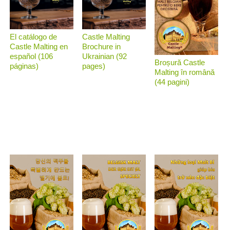
El catálogo de
Castle Malting
Castle Malting en
Brochure in
español (106
Ukrainian (92
Broșură Castle
páginas)
pages)
Malting în română
(44 pagini)