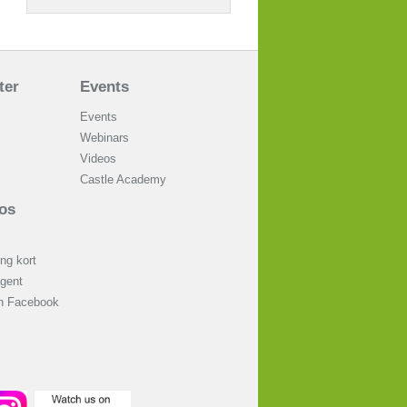
ter
Events
Events
Webinars
Videos
Castle Academy
os
ng kort
agent
on Facebook