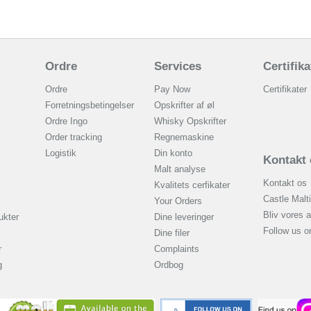
Ordre
Services
Certifika
Ordre
Pay Now
Certifikater
Forretningsbetingelser
Opskrifter af øl
Ordre Ingo
Whisky Opskrifter
Order tracking
Regnemaskine
Logistik
Din konto
Kontakt 
Malt analyse
Kontakt os
Kvalitets cerfikater
Castle Malti
Your Orders
Bliv vores 
ukter
Dine leveringer
Follow us 
Dine filer
r
Complaints
g
Ordbog