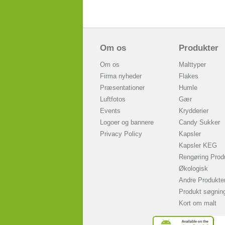
Om os
Produkter
Om os
Malttyper
Firma nyheder
Flakes
Præsentationer
Humle
Luftfotos
Gær
Events
Krydderier
Logoer og bannere
Candy Sukker
Privacy Policy
Kapsler
Kapsler KEG
Rengøring Prod
Økologisk
Andre Produkte
Produkt søgnin
Kort om malt