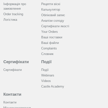
Інформація про
Рецепти віскі
замовлення
Калькулятор
Order tracking
Обліковий запис
Логістика
Аналізи солоду
Cертифікати якості
Your Orders
Ваші поставки
Ваші файли
Complaints
Словник
Сертифікати
Події
Сертифікати
Події
Webinars
Videos
Castle Academy
Контакти
Контакти
Місцезнаходження