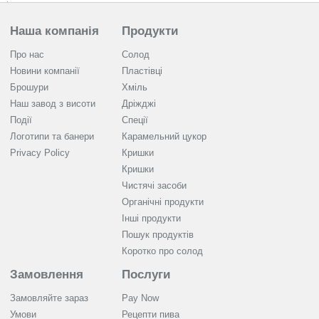
Наша компанія
Продукти
Про нас
Солод
Новини компанії
Пластівці
Брошури
Хміль
Наш завод з висоти
Дріжджі
Події
Спеції
Логотипи та банери
Карамельний цукор
Privacy Policy
Кришки
Кришки
Чистячі засоби
Органічні продукти
Інші продукти
Пошук продуктів
Коротко про солод
Замовлення
Послуги
Замовляйте зараз
Pay Now
Умови
Рецепти пива