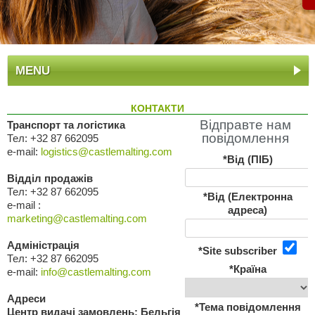
MENU
КОНТАКТИ
Відправте нам
Транспорт та логістика
повідомлення
Тел: +32 87 662095
e-mail:
logistics@castlemalting.com
*Від (ПІБ)
Відділ продажів
Тел: +32 87 662095
*Від (Електронна
e-mail :
адреса)
marketing@castlemalting.com
Адміністрація
*Site subscriber
Тел: +32 87 662095
*Країна
e-mail:
info@castlemalting.com
Адреси
*Тема повідомлення
Центр видачі замовлень: Бельгія