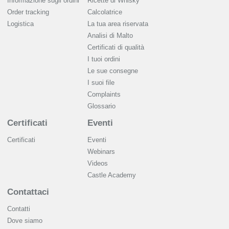
Informazione sugli ordini
Ricette di Whisky
Order tracking
Calcolatrice
Logistica
La tua area riservata
Analisi di Malto
Сertificati di qualità
I tuoi ordini
Le sue consegne
I suoi file
Complaints
Glossario
Certificati
Eventi
Certificati
Eventi
Webinars
Videos
Castle Academy
Contattaci
Contatti
Dove siamo