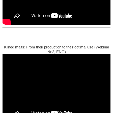
Kilned malts: From their production to their optimal use (Webinar
Nr.3, ENG)