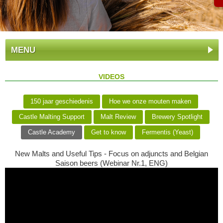
MENU
VIDEOS
150 jaar geschiedenis
Hoe we onze mouten maken
Castle Malting Support
Malt Review
Brewery Spotlight
Castle Academy
Get to know
Fermentis (Yeast)
New Malts and Useful Tips - Focus on adjuncts and Belgian
Saison beers (Webinar Nr.1, ENG)