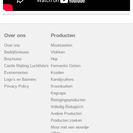
Over ons
Producten
Over ons
Moutsoorten
Bedrijfsnieuws
Vlokken
Brochures
Hop
Castle Malting Luchtfoto's
Fermentis Gisten
Evenementen
Kruiden
Logo’s en Banners
Kandijsuikers
Privacy Policy
Kroonkurken
Kegcaps
Reinigingsproducten
Volledig Biologisch
Andere Producten
Producten zoeken
Mout met een woordje
uitleg