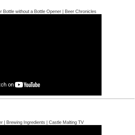
Bottle without a Bottle Opener | Beer Chronicles
r | Brewing Ingredients | Castle Malting TV