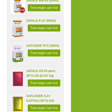
SAFALE BW-20 (500G)
Toevoegen aan kar
SAFALE K-97 (500G)
Toevoegen aan kar
SAFCIDER TF-6 (500G)
Toevoegen aan kar
SAFALE US-05 pack
38*11.5G (0.437 kg)
Toevoegen aan kar
SAFLAGER S-23
0.437KG (38*11.5G)
Toevoegen aan kar