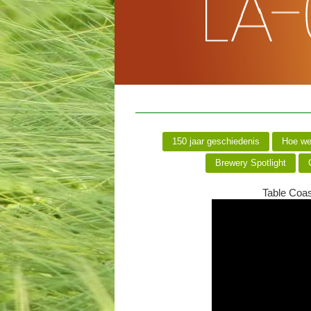
150 jaar geschiedenis
Hoe we
Brewery Spotlight
C
Table Coas