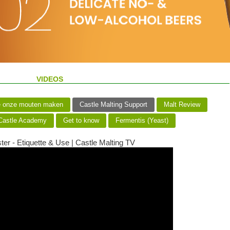
VIDEOS
 onze mouten maken
Castle Malting Support
Malt Review
astle Academy
Get to know
Fermentis (Yeast)
ter - Etiquette & Use | Castle Malting TV