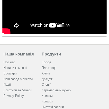
Наша компанія
Продукти
Про нас
Солод
Новини компанії
Пластівці
Брошури
Хміль
Наш завод з висоти
Дріжджі
Події
Спеції
Логотипи та банери
Карамельний цукор
Privacy Policy
Кришки
Кришки
Чистячі засоби