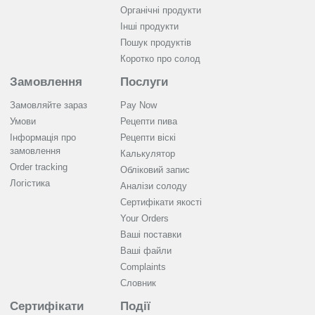
Органічні продукти
Інші продукти
Пошук продуктів
Коротко про солод
Замовлення
Послуги
Замовляйте зараз
Pay Now
Умови
Рецепти пива
Інформація про
Рецепти віскі
замовлення
Калькулятор
Order tracking
Обліковий запис
Логістика
Аналізи солоду
Cертифікати якості
Your Orders
Ваші поставки
Ваші файли
Complaints
Словник
Сертифікати
Події