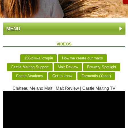
MENU
VIDEOS
150-річна історія
How we create our malts
Castle Malting Support
Malt Review
Brewery Spotlight
Castle Academy
Get to know
Fermentis (Yeast)
Château Melano Malt | Malt Review | Castle Malting TV