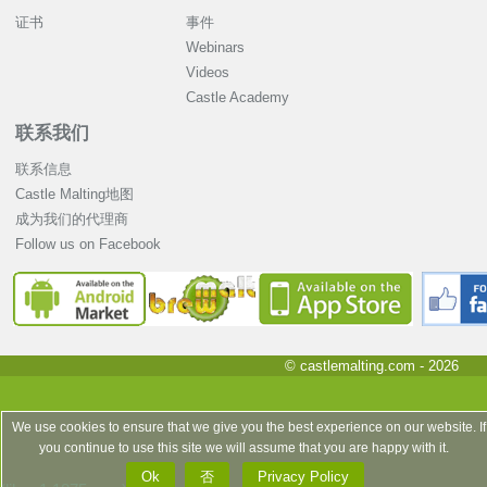
证书
事件
Webinars
Videos
Castle Academy
联系我们
联系信息
Castle Malting地图
成为我们的代理商
Follow us on Facebook
© castlemalting.com -
2026
We use cookies to ensure that we give you the best experience on our website. If
you continue to use this site we will assume that you are happy with it.
Ok
否
Privacy Policy