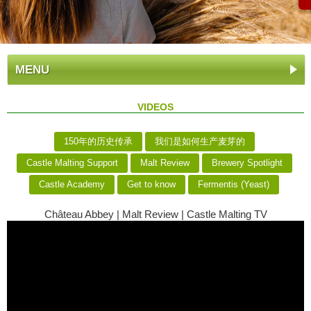
MENU
VIDEOS
150年的历史传承
我们是如何生产麦芽的
Castle Malting Support
Malt Review
Brewery Spotlight
Castle Academy
Get to know
Fermentis (Yeast)
Château Abbey | Malt Review | Castle Malting TV