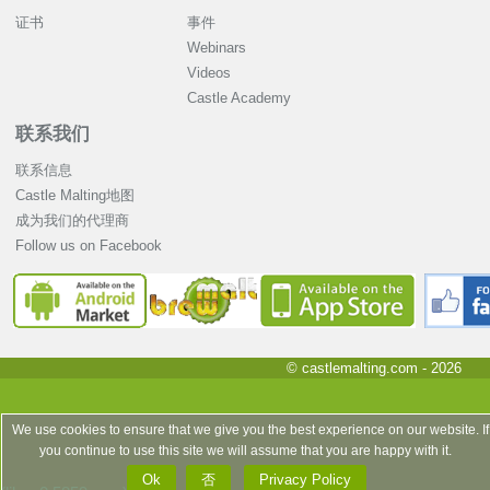
证书
事件
Webinars
Videos
Castle Academy
联系我们
联系信息
Castle Malting地图
成为我们的代理商
Follow us on Facebook
© castlemalting.com -
2026
We use cookies to ensure that we give you the best experience on our website. If
you continue to use this site we will assume that you are happy with it.
Ok
否
Privacy Policy