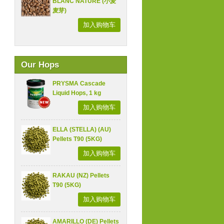
BLANC NATURE (小麦
麦芽)
加入购物车
Our Hops
PRYSMA Cascade
Liquid Hops, 1 kg
加入购物车
ELLA (STELLA) (AU)
Pellets T90 (5KG)
加入购物车
RAKAU (NZ) Pellets
T90 (5KG)
加入购物车
AMARILLO (DE) Pellets