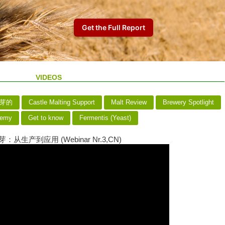
VIDEOS
麦芽的
Castle Malting Support
Malt Review
Brewery Spotlight
demy
Get to know
Fermentis (Yeast)
：从生产到应用 (Webinar Nr.3,CN)