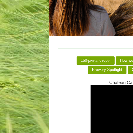
150-річна історія
How we 
Brewery Spotlight
C
Château Car