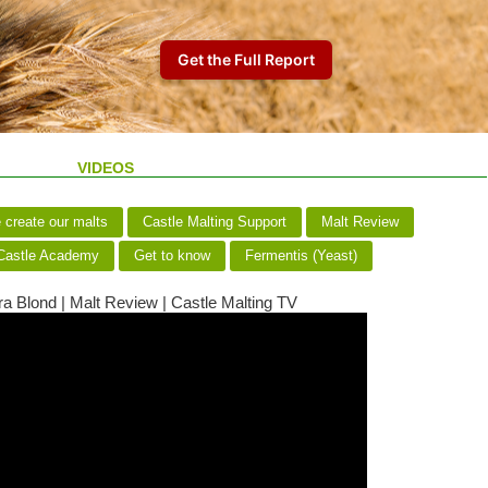
VIDEOS
create our malts
Castle Malting Support
Malt Review
astle Academy
Get to know
Fermentis (Yeast)
a Blond | Malt Review | Castle Malting TV