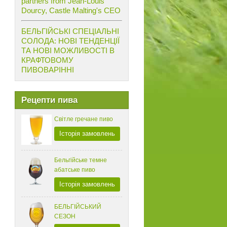
partners from Jean-Louis
Dourcy, Castle Malting's CEO
БЕЛЬГІЙСЬКІ СПЕЦІАЛЬНІ
СОЛОДА: НОВІ ТЕНДЕНЦІЇ
ТА НОВІ МОЖЛИВОСТІ В
КРАФТОВОМУ
ПИВОВАРІННІ
Рецепти пива
Світле гречане пиво
Історія замовлень
Бельгійське темне
абатське пиво
Історія замовлень
БЕЛЬГІЙСЬКИЙ
СЕЗОН