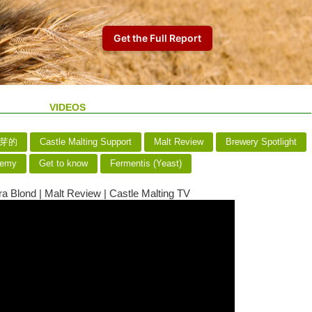
VIDEOS
麦芽的
Castle Malting Support
Malt Review
Brewery Spotlight
demy
Get to know
Fermentis (Yeast)
a Blond | Malt Review | Castle Malting TV