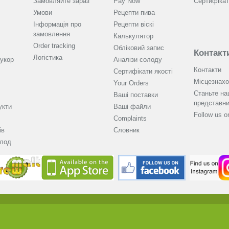
Замовляйте зараз
Pay Now
Сертифікат
Умови
Рецепти пива
Інформація про
Рецепти віскі
замовлення
Калькулятор
Order tracking
Обліковий запис
Контакт
Логістика
укор
Аналізи солоду
Контакти
Cертифікати якості
Місцезнах
Your Orders
Станьте н
Ваші поставки
представн
укти
Ваші файли
Follow us 
Complaints
ів
Словник
олод