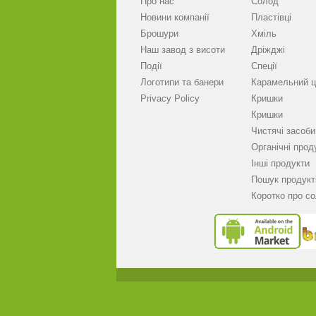
Про нас
Солод
Новини компанії
Пластівці
Брошури
Хміль
Наш завод з висоти
Дріжджі
Події
Спеції
Логотипи та банери
Карамельний ц
Privacy Policy
Кришки
Кришки
Чистячі засоби
Органічні прод
Інші продукти
Пошук продукт
Коротко про с