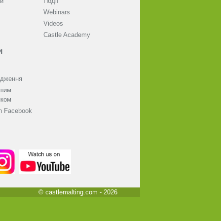
и
Події
Webinars
Videos
Castle Academy
и
одження
ашим
иком
on Facebook
© castlemalting.com -
2026