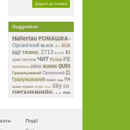
Додати до кошика
Suggestion
кати
Події