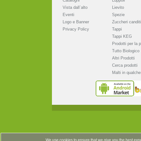
Cataloghi
Luppoli
Vista dall`alto
Lievito
Eventi
Spezie
Logo e Banner
Zuccheri canditi
Privacy Policy
Tappi
Tappi KEG
Prodotti per la p
Tutto Biologico
Altri Prodotti
Cerca prodotti
Malti in qualche
We use cookies to ensure that we give you the best expe