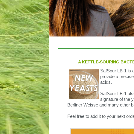
A KETTLE-SOURING BACTE
SafSour LB-1 is a 
provide a precise
acids.
SafSour LB-1 also
signature of the 
Berliner Weisse and many other b
Feel free to add it to your next orde