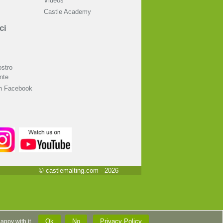
Videos
Castle Academy
ci
ostro
nte
on Facebook
© castlemalting.com -
2026
Ok
No
Privacy Policy
 happy with it.