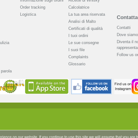
Informazione sugli ordini
Ricette di Whisky
Order tracking
Calcolatrice
Logistica
La tua area riservata
Contatta
Analisi di Malto
Contatti
Сertificati di qualità
Dove siamo
I tuoi ordini
Diventa il n
ulizia
Le sue consegne
rappresenta
I suoi file
Follow us 
Complaints
Glossario
 parola
rience on our website. If you continue to use this site we will assume that you are