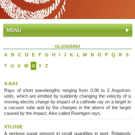
MENU
GLOSSÁRIO
A
B
C
D
E
F
G
H
I
J
K
L
M
N
O
P
Q
R
S
T
U
V
W
X
Y
Z
X-RAY
Rays of short wavelengths ranging from 0.06 to 2 Angstrom
units, which are emitted by suddenly changing the velocity of a
moving electric charge by impact of a cathode ray on a target in
a vacuum tube and by the changes in the atoms of the target
caused by the impact. Also called Roentgen rays.
XYLOSE
A pentose sugar present in small quantities in wort. Relatively