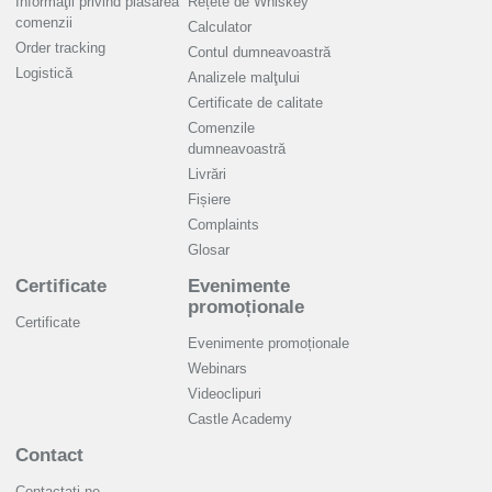
Informaţii privind plasarea
Rețete de Whiskey
comenzii
Calculator
Order tracking
Contul dumneavoastră
Logistică
Analizele malţului
Certificate de calitate
Comenzile
dumneavoastră
Livrări
Fișiere
Complaints
Glosar
Certificate
Evenimente
promoționale
Certificate
Evenimente promoționale
Webinars
Videoclipuri
Castle Academy
Contact
Contactaţi-ne