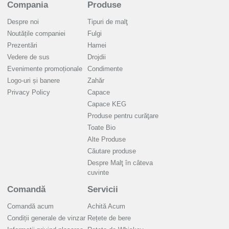
Compania
Produse
Despre noi
Tipuri de malţ
Noutățile companiei
Fulgi
Prezentări
Hamei
Vedere de sus
Drojdii
Evenimente promoționale
Condimente
Logo-uri și banere
Zahăr
Privacy Policy
Capace
Capace KEG
Produse pentru curăţare
Toate Bio
Alte Produse
Căutare produse
Despre Malţ în câteva
cuvinte
Comandă
Servicii
Comandă acum
Achită Acum
Condiții generale de vinzar
Rețete de bere