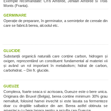
Exemple recomandate: Ch’ti Ambree, Jenlain Ambree si Trois
Monts (Franta).
GERMINARE
Operație de preparare, în germinator, a semințelor de cereale din
care se fabrică berea, alcoolul etc.
GLUCIDE
Substanță organică naturală care conține carbon, hidrogen și
oxigen, reprezentând un constituent fundamental al materiei vii
și având un rol important în metabolism; hidrat de carbon,
carbohidrat. – Din fr. glucide.
GUEUZE
Complexa, foarte seaca si acrisoara, Gueuze este o bere unica.
Originara din Bruxel (Belgia), berea contine minimum 30% grau
nemaltuit, folosind hamei invechit si este lasata sa fermenteze
doar cu drojdiile salbatice din aer. Berea astfel obtinuta se
amesteca cu bere tanara pentru a rezulta cea Gueuze.