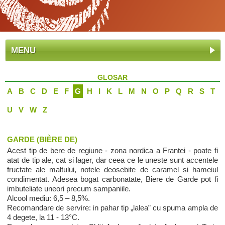
MENU
GLOSAR
A
B
C
D
E
F
G
H
I
K
L
M
N
O
P
Q
R
S
T
U
V
W
Z
GARDE (BIÈRE DE)
Acest tip de bere de regiune - zona nordica a Frantei - poate fi
atat de tip ale, cat si lager, dar ceea ce le uneste sunt accentele
fructate ale maltului, notele deosebite de caramel si hameiul
condimentat. Adesea bogat carbonatate, Biere de Garde pot fi
imbuteliate uneori precum sampaniile.
Alcool mediu: 6,5 – 8,5%.
Recomandare de servire: in pahar tip „lalea” cu spuma ampla de
4 degete, la 11 - 13°C.