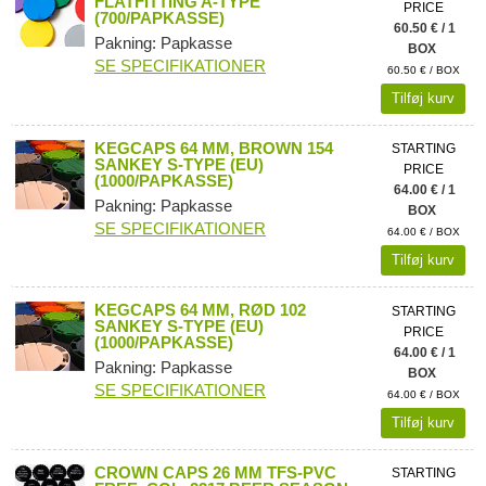
FLATFITTING A-TYPE
PRICE
(700/PAPKASSE)
60.50 € / 1
Pakning: Papkasse
BOX
SE SPECIFIKATIONER
60.50 € / BOX
Tilføj kurv
KEGCAPS 64 MM, BROWN 154
STARTING
SANKEY S-TYPE (EU)
PRICE
(1000/PAPKASSE)
64.00 € / 1
Pakning: Papkasse
BOX
SE SPECIFIKATIONER
64.00 € / BOX
Tilføj kurv
KEGCAPS 64 MM, RØD 102
STARTING
SANKEY S-TYPE (EU)
PRICE
(1000/PAPKASSE)
64.00 € / 1
Pakning: Papkasse
BOX
SE SPECIFIKATIONER
64.00 € / BOX
Tilføj kurv
CROWN CAPS 26 MM TFS-PVC
STARTING