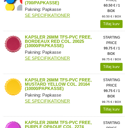
PRICE
(700/PAPKASSE)
60.50 € / 1
Pakning: Papkasse
BOX
SE SPECIFIKATIONER
60.50 € / BOX
Tilføj kurv
KAPSLER 26MM TFS-PVC FREE,
STARTING
BORDEAUX RED COL. 20025
PRICE
(10000/PAPKASSE)
99.75 € / 1
Pakning: Papkasse
BOX
SE SPECIFIKATIONER
99.75 € / BOX
Tilføj kurv
KAPSLER 26MM TFS-PVC FREE,
STARTING
MUSTARD YELLOW COL. 20164
PRICE
(10000/PAPKASSE)
99.75 € / 1
Pakning: Papkasse
BOX
SE SPECIFIKATIONER
99.75 € / BOX
Tilføj kurv
KAPSLER 26MM TFS-PVC FREE,
STARTING
PURPLE OPAQUE COL. 2274