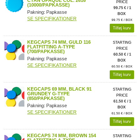
CYAN OPAQUE COL. 2616
PRICE
(10000/PAPKASSE)
99.75 € / 1
Pakning: Papkasse
BOX
SE SPECIFIKATIONER
99.75 € / BOX
Tilføj kurv
KEGCAPS 74 MM, GULD 116
STARTING
FLATFITTING A-TYPE
PRICE
(700/PAPKASSE)
60.50 € / 1
Pakning: Papkasse
BOX
SE SPECIFIKATIONER
60.50 € / BOX
Tilføj kurv
KEGCAPS 69 MM, BLACK 91
STARTING
GRUNDEY G-TYPE
PRICE
(850/PAPKASSE)
61.50 € / 1
Pakning: Papkasse
BOX
SE SPECIFIKATIONER
61.50 € / BOX
Tilføj kurv
KEGCAPS 74 MM, BROWN 154
STARTING