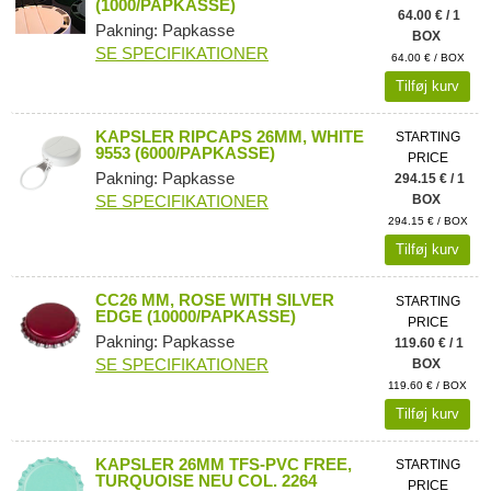
(1000/PAPKASSE)
64.00 € / 1
Pakning: Papkasse
BOX
SE SPECIFIKATIONER
64.00 € / BOX
Tilføj kurv
KAPSLER RIPCAPS 26MM, WHITE
STARTING
9553 (6000/PAPKASSE)
PRICE
Pakning: Papkasse
294.15 € / 1
SE SPECIFIKATIONER
BOX
294.15 € / BOX
Tilføj kurv
CC26 MM, ROSE WITH SILVER
STARTING
EDGE (10000/PAPKASSE)
PRICE
Pakning: Papkasse
119.60 € / 1
SE SPECIFIKATIONER
BOX
119.60 € / BOX
Tilføj kurv
KAPSLER 26MM TFS-PVC FREE,
STARTING
TURQUOISE NEU COL. 2264
PRICE