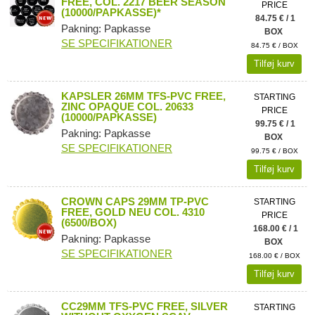
FREE, COL. 2217 BEER SEASON
PRICE
(10000/PAPKASSE)*
84.75 € / 1
Pakning: Papkasse
BOX
SE SPECIFIKATIONER
84.75 € / BOX
Tilføj kurv
KAPSLER 26MM TFS-PVC FREE,
STARTING
ZINC OPAQUE COL. 20633
PRICE
(10000/PAPKASSE)
99.75 € / 1
Pakning: Papkasse
BOX
SE SPECIFIKATIONER
99.75 € / BOX
Tilføj kurv
CROWN CAPS 29MM TP-PVC
STARTING
FREE, GOLD NEU COL. 4310
PRICE
(6500/BOX)
168.00 € / 1
Pakning: Papkasse
BOX
SE SPECIFIKATIONER
168.00 € / BOX
Tilføj kurv
CC29MM TFS-PVC FREE, SILVER
STARTING