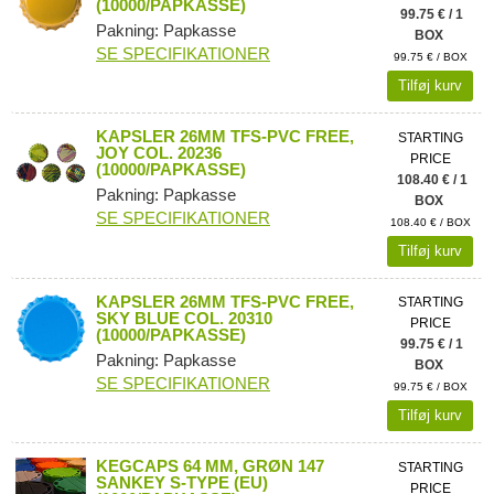
(10000/PAPKASSE)
99.75 € / 1
Pakning: Papkasse
BOX
SE SPECIFIKATIONER
99.75 € / BOX
Tilføj kurv
KAPSLER 26MM TFS-PVC FREE,
STARTING
JOY COL. 20236
PRICE
(10000/PAPKASSE)
108.40 € / 1
Pakning: Papkasse
BOX
SE SPECIFIKATIONER
108.40 € / BOX
Tilføj kurv
KAPSLER 26MM TFS-PVC FREE,
STARTING
SKY BLUE COL. 20310
PRICE
(10000/PAPKASSE)
99.75 € / 1
Pakning: Papkasse
BOX
SE SPECIFIKATIONER
99.75 € / BOX
Tilføj kurv
KEGCAPS 64 MM, GRØN 147
STARTING
SANKEY S-TYPE (EU)
PRICE