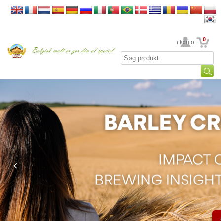
0
din konto