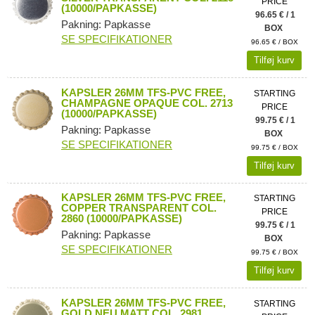
PRICE
(10000/PAPKASSE)
96.65 € / 1
Pakning: Papkasse
BOX
SE SPECIFIKATIONER
96.65 € / BOX
Tilføj kurv
KAPSLER 26MM TFS-PVC FREE,
STARTING
CHAMPAGNE OPAQUE COL. 2713
PRICE
(10000/PAPKASSE)
99.75 € / 1
Pakning: Papkasse
BOX
SE SPECIFIKATIONER
99.75 € / BOX
Tilføj kurv
KAPSLER 26MM TFS-PVC FREE,
STARTING
COPPER TRANSPARENT COL.
PRICE
2860 (10000/PAPKASSE)
99.75 € / 1
Pakning: Papkasse
BOX
SE SPECIFIKATIONER
99.75 € / BOX
Tilføj kurv
KAPSLER 26MM TFS-PVC FREE,
STARTING
GOLD NEU MATT COL. 2981