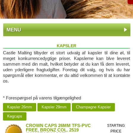
MENU
KAPSLER
Castle Malting tilbyder et stort udvalg af kapsler til dine øl, til
meget konkurrencedygtige priser. Kapslerne kan blve leveret
sammen med din malt, hvilket betyder at du kan få dem leveret,
uden yderligere fragtudgifter. Foretag dit valg, og hvis du har
spørgsmål eller kommentar, er du altid velkommen til at kontakte
os.
* Forespørgsel på varens tilgængelighed
Kapsler 26mm
Kapsler 29mm
Champagne Kapsler
Kegcaps
CROWN CAPS 26MM TFS-PVC
STARTING
FREE, BRONZ COL. 2519
PRICE