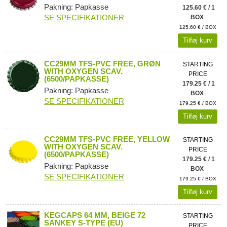
Pakning: Papkasse
125.60 € / 1
SE SPECIFIKATIONER
BOX
125.60 € / BOX
Tilføj kurv
CC29MM TFS-PVC FREE, GRØN
STARTING
WITH OXYGEN SCAV.
PRICE
(6500/PAPKASSE)
179.25 € / 1
Pakning: Papkasse
BOX
SE SPECIFIKATIONER
179.25 € / BOX
Tilføj kurv
CC29MM TFS-PVC FREE, YELLOW
STARTING
WITH OXYGEN SCAV.
PRICE
(6500/PAPKASSE)
179.25 € / 1
Pakning: Papkasse
BOX
SE SPECIFIKATIONER
179.25 € / BOX
Tilføj kurv
KEGCAPS 64 MM, BEIGE 72
STARTING
SANKEY S-TYPE (EU)
PRICE