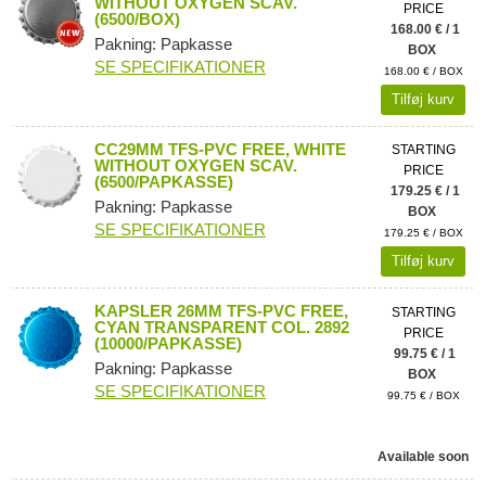
WITHOUT OXYGEN SCAV.
PRICE
(6500/BOX)
168.00 € / 1
Pakning: Papkasse
BOX
SE SPECIFIKATIONER
168.00 € / BOX
Tilføj kurv
CC29MM TFS-PVC FREE, WHITE
STARTING
WITHOUT OXYGEN SCAV.
PRICE
(6500/PAPKASSE)
179.25 € / 1
Pakning: Papkasse
BOX
SE SPECIFIKATIONER
179.25 € / BOX
Tilføj kurv
KAPSLER 26MM TFS-PVC FREE,
STARTING
CYAN TRANSPARENT COL. 2892
PRICE
(10000/PAPKASSE)
99.75 € / 1
Pakning: Papkasse
BOX
SE SPECIFIKATIONER
99.75 € / BOX
Available soon