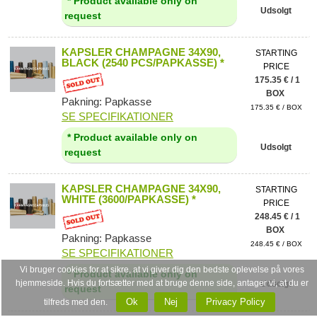
* Product available only on
Udsolgt
request
KAPSLER CHAMPAGNE 34X90,
STARTING
BLACK (2540 PCS/PAPKASSE) *
PRICE
175.35 € / 1
BOX
Pakning: Papkasse
175.35 € / BOX
SE SPECIFIKATIONER
* Product available only on
Udsolgt
request
KAPSLER CHAMPAGNE 34X90,
STARTING
WHITE (3600/PAPKASSE) *
PRICE
248.45 € / 1
BOX
Pakning: Papkasse
248.45 € / BOX
SE SPECIFIKATIONER
Vi bruger cookies for at sikre, at vi giver dig den bedste oplevelse på vores
* Product available only on
hjemmeside. Hvis du fortsætter med at bruge denne side, antager vi, at du er
Udsolgt
request
Ok
Nej
Privacy Policy
tilfreds med den.