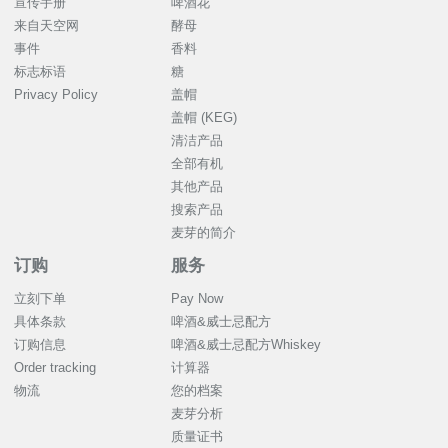
宣传手册
啤酒花
来自天空网
酵母
事件
香料
标志标语
糖
Privacy Policy
盖帽
盖帽 (KEG)
清洁产品
全部有机
其他产品
搜索产品
麦芽的简介
订购
服务
立刻下单
Pay Now
具体条款
啤酒&威士忌配方
订购信息
啤酒&威士忌配方Whiskey
Order tracking
计算器
物流
您的档案
麦芽分析
质量证书