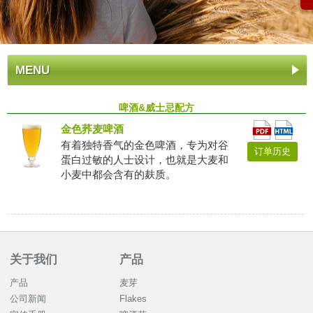
MENU
啤酒&威士忌配方
金色荞麦啤酒
有着独特香气的金色啤酒，专为对谷
订单历史
蛋白过敏的人士设计，也就是大麦和
小麦中都会含有的麸质。
关于我们
产品
产品
麦芽
公司新闻
Flakes