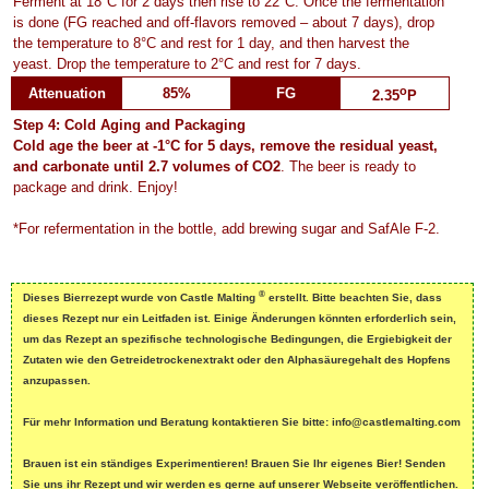
Ferment at 18°C for 2 days then rise to 22°C. Once the fermentation
is done (FG reached and off-flavors removed – about 7 days), drop
the temperature to 8°C and rest for 1 day, and then harvest the
yeast. Drop the temperature to 2°C and rest for 7 days.
o
Attenuation
85%
FG
2.35
P
Step 4: Cold Aging and Packaging
Cold age the beer at -1°C for 5 days, remove the residual yeast,
and carbonate until
2.7 volumes of CO2
. The beer is ready to
package and drink. Enjoy!
*For refermentation in the bottle, add brewing sugar and SafAle F-2.
®
Dieses Bierrezept wurde von Castle Malting
erstellt. Bitte beachten Sie, dass
dieses Rezept nur ein Leitfaden ist. Einige Änderungen könnten erforderlich sein,
um das Rezept an spezifische technologische Bedingungen, die Ergiebigkeit der
Zutaten wie den Getreidetrockenextrakt oder den Alphasäuregehalt des Hopfens
anzupassen.
Für mehr Information und Beratung kontaktieren Sie bitte: info@castlemalting.com
Brauen ist ein ständiges Experimentieren! Brauen Sie Ihr eigenes Bier! Senden
Sie uns ihr Rezept und wir werden es gerne auf unserer Webseite veröffentlichen.