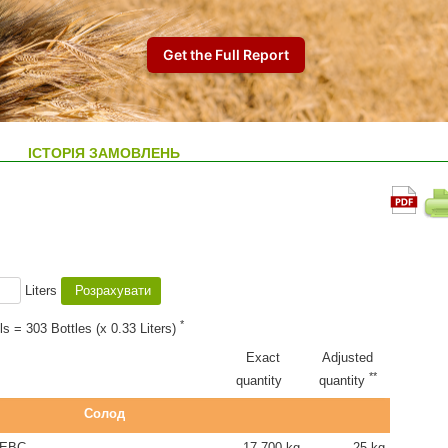
ІСТОРІЯ ЗАМОВЛЕНЬ
Liters
*
ls = 303 Bottles (x 0.33 Liters)
Exact
Adjusted
**
quantity
quantity
Солод
 EBC
17.700 kg
25 kg