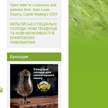
Open letter to customers and
partners from Jean-Louis
Dourcy, Castle Malting's CEO
БЕЛЬГІЙСЬКІ СПЕЦІАЛЬНІ
СОЛОДА: НОВІ ТЕНДЕНЦІЇ
ТА НОВІ МОЖЛИВОСТІ В
КРАФТОВОМУ
ПИВОВАРІННІ
Брошури